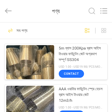
2025
aquaswan
water
পণ্য
co,.ltd.
All
Rights
Reserved.
বাড়ি
123
সব পণ্য
পুল ফোয়ারা আনুষাঙ্গিক
পণ্য
5m ব্যাস 200Kpa ব্রাস আইস
টাওয়ার ফাউন্টেন জেট অগ্রভাগ
আমাদের
সম্পূর্ণ SS304
সম্পর্কে
USD 1.00 - USD19.98/ PCS MOQ:1 পিসি
CONTACT
274
কারখানা
AAA ওয়াটার ফাউন্টেন স্প্রে হেডস
ভ্রমণ
ঝর্ণা Nozzles নৃত্য
ব্রাস আইস টাওয়ার জেট
12m3/h
মান
USD 1.00 - USD19.98/ PCS MOQ:1 পিসি