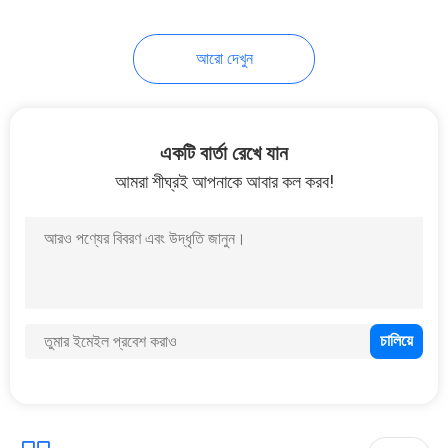
26
আরো দেখুন
জলরোধী আন্ডারওয়াটার
এলইডি প্রভা
একটি বার্তা রেখে যান
আমরা শীঘ্রই আপনাকে আবার কল করব!
46
বাণিজ্যিক সাঁতার পুল
আনুষাঙ্গিক