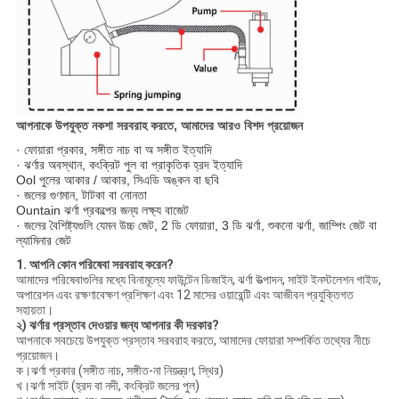
আপনাকে উপযুক্ত নকশা সরবরাহ করতে, আমাদের আরও বিশদ প্রয়োজন
· ফোয়ারা প্রকার, সঙ্গীত নাচ বা অ সঙ্গীত ইত্যাদি
· ঝর্ণার অবস্থান, কংক্রিট পুল বা প্রাকৃতিক হ্রদ ইত্যাদি
Ool পুলের আকার / আকার, সিএডি অঙ্কন বা ছবি
· জলের গুণমান, টাটকা বা নোনতা
Ountain ঝর্ণা প্রকল্পের জন্য লক্ষ্য বাজেট
· জলের বৈশিষ্ট্যগুলি যেমন উচ্চ জেট, 2 ডি ফোয়ারা, 3 ডি ঝর্ণা, শুকনো ঝর্ণা, জাম্পিং জেট বা
ল্যামিনার জেট
1. আপনি কোন পরিষেবা সরবরাহ করেন?
আমাদের পরিষেবাগুলির মধ্যে বিনামূল্যে ফাউন্টেন ডিজাইন, ঝর্ণা উত্পাদন, সাইট ইনস্টলেশন গাইড,
অপারেশন এবং রক্ষণাবেক্ষণ প্রশিক্ষণ এবং 12 মাসের ওয়ারেন্টি এবং আজীবন প্রযুক্তিগত
সহায়তা।
২) ঝর্ণার প্রস্তাব দেওয়ার জন্য আপনার কী দরকার?
আপনাকে সবচেয়ে উপযুক্ত প্রস্তাব সরবরাহ করতে, আমাদের ফোয়ারা সম্পর্কিত তথ্যের নীচে
প্রয়োজন।
ক।ঝর্ণা প্রকার (সঙ্গীত নাচ, সঙ্গীত-না নিয়ন্ত্রণ, স্থির)
খ।ঝর্ণা সাইট (হ্রদ বা নদী, কংক্রিট জলের পুল)