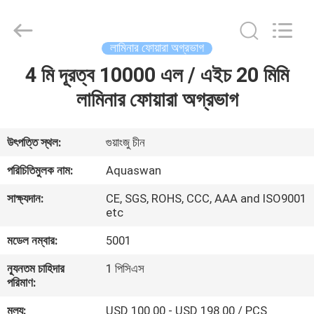
2026
aquaswan
water
co,.ltd.
All
লামিনার ফোয়ারা অগ্রভাগ
Rights
Reserved.
4 মি দূরত্ব 10000 এল / এইচ 20 মিমি
বাড়ি
লামিনার ফোয়ারা অগ্রভাগ
পণ্য
উৎপত্তি স্থল:
গুয়াংজু চীন
আমাদের
পরিচিতিমুলক নাম:
Aquaswan
সম্পর্কে
সাক্ষ্যদান:
CE, SGS, ROHS, CCC, AAA and ISO9001
etc
কারখানা
মডেল নম্বার:
5001
ভ্রমণ
ন্যূনতম চাহিদার
1 পিসিএস
পরিমাণ:
মান
মূল্য:
USD 100.00 - USD 198.00 / PCS