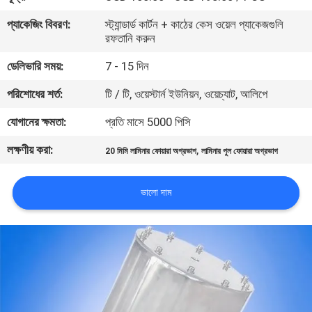
নিয়ন্ত্রণ
প্যাকেজিং বিবরণ:
স্ট্যান্ডার্ড কার্টন + কাঠের কেস ওয়েল প্যাকেজগুলি
রফতানি করুন
যোগাযোগ
ডেলিভারি সময়:
7 - 15 দিন
করুন
পরিশোধের শর্ত:
টি / টি, ওয়েস্টার্ন ইউনিয়ন, ওয়েচ্যাট, আলিপে
যোগানের ক্ষমতা:
প্রতি মাসে 5000 পিসি
উদ্ধৃতির
লক্ষণীয় করা:
,
জন্য
20 মিমি লামিনার ফোয়ারা অগ্রভাগ
লামিনার পুল ফোয়ারা অগ্রভাগ
আবেদন
ভালো দাম
NEWS
সাইট
ম্যাপ