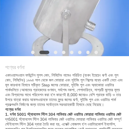
PRIVACY
POLICY
পণ্যের বর্ণনা
একাওয়াসওয়ান ফাউন্টেন পুলস কোং, লিমিটেড নামেও পরিচিত (হংকং ইয়েচেং ঝর্ণা এবং পুল
কোং, লিমিটেড) ১৯৯৪ সাল থেকে জল ফোয়ারা এবং সুইমিং পুল শিল্পের মধ্যে একটি নেতা এবং
মূল কারখানা হিসাবে স্বীকৃত Step জলের ফোয়ারা, সুইমিং পুল এবং অ্যাকোয়া ওয়াটার
পার্কগুলিতে।আমাদের গ্রাহকদের গুণমান, সর্বশেষ নকশা, পেশাদারিত্ব, সাশ্রয়ী মূল্যের মূল্য
এবং বিশ্বাসের সাথে পরিবেশন করা হ'ল কারণেই 8,000 জনেরও বেশি গ্রাহক বাড়ি ও তার
উপরে যাত্রা করায় আকসওয়ানকে তাদের সুন্দর জলের ঝর্ণা, সুইমিং পুল এবং ওয়াটার পার্ক
প্রকল্পগুলি নির্মাণের জন্য তাদের সর্বোত্তম সরবরাহকারী হিসাবে বেছে নিয়েছে।
পণ্যের বর্ণনা
1. বর্ণনা
5001 স্ট্যানলেস স্টিল 304 লামিনার জেট ওয়াটার ফোয়ারা লামিনার ওয়াটার জেট
দ্য
5001 স্ট্যানলেস স্টিল 304 লামিনার জেট ওয়াটার ফোয়ারা লামিনার ওয়াটার জেট
সম্পূর্ণ
স্টেইনলেস স্টিল 304 দ্বারা তৈরি করা হয়, এফেক্ট নোজলস হ'ল ওয়াটারকোর্স ইনলেটস,