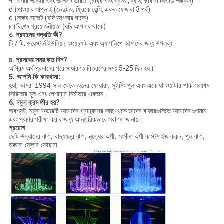
গ।ঝর্ণার আকার এবং জলের গভীরতা (দৈর্ঘ্য এবং প্রস্থ, ব্যাস, ছবি বা সিএডি অঙ্কন)
d।পাওয়ার সাপ্লাই (ভোল্টেজ, ফ্রিকোয়েন্সি, একক ফেজ বা 3 পর্ব)
e।লক্ষ্য বাজেট (যদি আপনার থাকে)
চ।বিশেষ প্রয়োজনীয়তা (যদি আপনার থাকে)
৩. প্রদানের পদ্ধতি কী?
টি / টি, ওয়েস্টার্ন ইউনিয়ন, ওয়েচ্যাট এবং অ্যাপলিপে আমাদের জন্য উপলব্ধ।
৪. প্রসবের সময় কত দিন?
অগ্রিম অর্থ প্রদানের পরে সাধারণত বিতরণের সময় 5-25 দিন হয়।
5. আপনি কি কারখানা:
হ্যাঁ,
আমরা 1994 সাল থেকে জলের ফোয়ারা, সুইমিং পুল এবং একোয়া ওয়াটার পার্ক সরঞ্জাম
সিরিজের মূল এবং পেশাদার নির্মাতার একজন।
6. নমুনা ক্রম তীর হয়?
অবশ্যই, নমুনা অর্ডারটি আমাদের গ্রাহকদের কাছ থেকে তাদের বাজারগুলিতে আমাদের গুণমান
এবং প্রচার পরীক্ষা করার জন্য আন্তরিকভাবে স্বাগত জানায়।
প্রয়োগ
ছোট উদ্যানের ঝর্ণা, বাদ্যযন্ত্র ঝর্ণা, নৃত্যের ঝর্ণা, সংগীত ঝর্ণা কাস্টমাইজ করুন, পুল ঝর্ণা,
শুকনো ফ্লোর ফোয়ারা