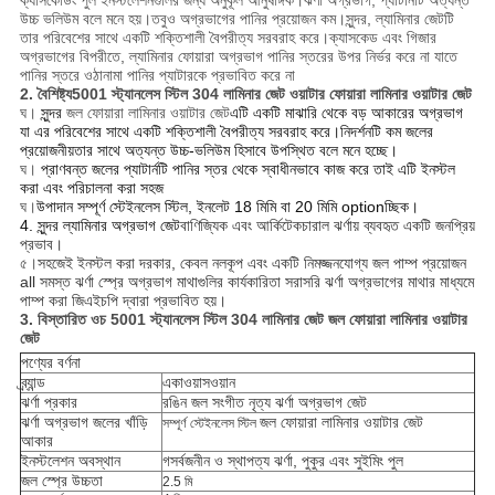
ক্যাসকেডিং পুল ইনস্টলেশনগুলির জন্য অনুকূল আনুষঙ্গিক।ঝর্ণা অগ্রভাগ, প্যাটার্নটি অত্যন্ত
উচ্চ ভলিউম বলে মনে হয়।তবুও অগ্রভাগের পানির প্রয়োজন কম।সুন্দর, ল্যামিনার জেটটি
তার পরিবেশের সাথে একটি শক্তিশালী বৈপরীত্য সরবরাহ করে।ক্যাসকেড এবং গিজার
অগ্রভাগের বিপরীতে, ল্যামিনার ফোয়ারা অগ্রভাগ পানির স্তরের উপর নির্ভর করে না যাতে
পানির স্তরে ওঠানামা পানির প্যাটারকে প্রভাবিত করে না
2. বৈশিষ্ট্য
5001 স্ট্যানলেস স্টিল 304 লামিনার জেট ওয়াটার ফোয়ারা লামিনার ওয়াটার জেট
ঘ।
সুন্দর
জল ফোয়ারা লামিনার ওয়াটার জেট
এটি একটি মাঝারি থেকে বড় আকারের অগ্রভাগ
যা এর পরিবেশের সাথে একটি শক্তিশালী বৈপরীত্য সরবরাহ করে।নিদর্শনটি কম জলের
প্রয়োজনীয়তার সাথে অত্যন্ত উচ্চ-ভলিউম হিসাবে উপস্থিত বলে মনে হচ্ছে।
ঘ।
প্রাণবন্ত জলের প্যাটার্নটি পানির স্তর থেকে স্বাধীনভাবে কাজ করে তাই এটি ইনস্টল
করা এবং পরিচালনা করা সহজ
ঘ।
উপাদান সম্পূর্ণ স্টেইনলেস স্টিল, ইনলেট 18 মিমি বা 20 মিমি optionচ্ছিক।
4. সুন্দর ল্যামিনার অগ্রভাগ
জেট
বাণিজ্যিক এবং আর্কিটেকচারাল ঝর্ণায় ব্যবহৃত একটি জনপ্রিয়
প্রভাব।
৫।
সহজেই ইনস্টল করা দরকার, কেবল নলকূপ এবং একটি নিমজ্জনযোগ্য জল পাম্প প্রয়োজন
all সমস্ত ঝর্ণা স্প্রে অগ্রভাগ মাথাগুলির কার্যকারিতা সরাসরি ঝর্ণা অগ্রভাগের মাথার মাধ্যমে
পাম্প করা জিএইচপি দ্বারা প্রভাবিত হয়।
3. বিস্তারিত ও
চ
5001 স্ট্যানলেস স্টিল 304 লামিনার জেট জল ফোয়ারা লামিনার ওয়াটার
জেট
পণ্যের বর্ণনা
ব্র্যান্ড
একাওয়াসওয়ান
ঝর্ণা প্রকার
রঙিন জল সংগীত নৃত্য ঝর্ণা অগ্রভাগ জেট
ঝর্ণা অগ্রভাগ জলের খাঁড়ি
জল ফোয়ারা লামিনার ওয়াটার জেট
সম্পূর্ণ স্টেইনলেস স্টিল
আকার
ইনস্টলেশন অবস্থান
গ
সর্বজনীন ও স্থাপত্য ঝর্ণা, পুকুর এবং সুইমিং পুল
জল স্প্রে উচ্চতা
2.5 মি