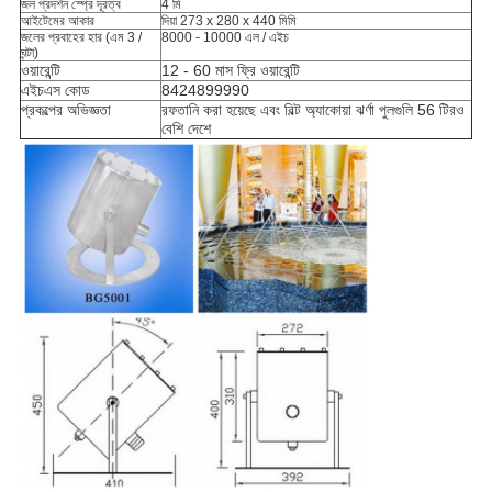
জল প্রদর্শন স্প্রে দূরত্ব
4 মি
আইটেমের আকার
দিয়া 273 x 280 x 440 মিমি
জলের প্রবাহের হার (এম 3 /
8000 - 10000 এল / এইচ
ঘন্টা)
ওয়ারেন্টি
12 - 60 মাস ফ্রি ওয়ারেন্টি
এইচএস কোড
8424899990
প্রকল্পের অভিজ্ঞতা
রফতানি করা হয়েছে এবং বিল্ট অ্যাকোয়া ঝর্ণা পুলগুলি 56 টিরও
বেশি দেশে