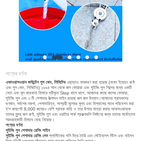
PRIVACY
POLICY
পণ্যের বর্ণনা
একাওয়াসওয়ান ফাউন্টেন পুল কোং, লিমিটেড
এছাড়াও নামকরণ করা হয়েছে (হংকং ইয়েচেং ঝর্ণা
এবং পুল কোং, লিমিটেড) ১৯৯৪ সাল থেকে জল ফোয়ারা এবং সুইমিং পুল শিল্পের মধ্যে একটি
নেতা এবং মূল কারখানা হিসাবে স্বীকৃত Step ধাপে ধাপে, আমাদের কাছে জলের ফোয়ারা,
সুইমিং পুল এবং ৩ টি পেশাদার উত্পাদন লাইন রয়েছে জল জল উদ্যান।আমাদের গ্রাহকদের
গুণমান, সর্বশেষ নকশা, পেশাদারিত্ব, সাশ্রয়ী মূল্যের মূল্য এবং বিশ্বাসের সাথে পরিবেশন করা
হ'ল কারণেই 8,000 জনেরও বেশি গ্রাহক বাড়ি ও তার উপরে যাত্রা করায় আকসওয়ানকে
তাদের সুন্দর জল ঝর্ণা, সুইমিং পুল এবং ওয়াটার পার্ক প্রকল্পগুলি নির্মাণের জন্য তাদের সর্বোত্তম
সরবরাহকারী হিসাবে বেছে নিয়েছে।
পণ্যের বর্ণনা
সুইমিং পুল পেশাদার রেসিং লাইন
সুইমিং পুল পেশাদার রেসিং লেন
প্লাস্টিকের গলি দিয়ে তৈরি এবং স্টেইনলেস স্টিল এবং নাইলন