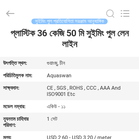
2026
aquaswan
water
co,.ltd.
All
সুইমিং পুল প্রতিযোগিতা সরঞ্জাম আনুষাঙ্গিক
Rights
Reserved.
প্লাস্টিক 36 কেজি 50 মি সুইমিং পুল লেন
বাড়ি
লাইন
পণ্য
উৎপত্তি স্থল:
গুয়াংজু, চীন
আমাদের
পরিচিতিমুলক নাম:
Aquaswan
সম্পর্কে
সাক্ষ্যদান:
CE , SGS , ROHS , CCC , AAA And
ISO9001 Etc
কারখানা
মডেল নম্বার:
একিউ - ১১
ভ্রমণ
ন্যূনতম চাহিদার
1 সেট
পরিমাণ:
মান
মূল্য:
USD 2.60 - USD 3.20 / meter