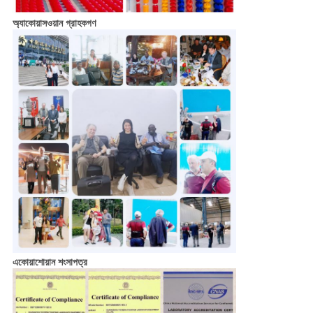
অ্যাকোয়াসওয়ান গ্রাহকগণ
একোয়াশোয়ান শংসাপত্র