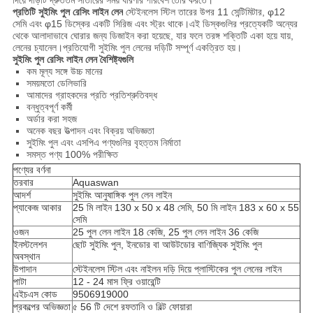
দিয়ে দড়িটি দ্রুততম সাঁতারের সময় ধারণার পরিবেশ তৈরি করতে।
প্রতিটি সুইমিং পুল রেসিং লাইন লেন
স্টেইনলেস স্টিল তারের উপর 11 সেন্টিমিটার, φ12
সেমি এবং φ15 ডিস্কের একটি সিরিজ এবং স্ট্রং থাকে।এই ডিস্কগুলির প্রত্যেকটি অন্যের
থেকে আলাদাভাবে ঘোরার জন্য ডিজাইন করা হয়েছে, যার ফলে তরঙ্গ শক্তিটি একা হয়ে যায়,
লেনের চ্যানেল।প্রতিযোগী সুইমিং পুল লেনের দড়িটি সম্পূর্ণ একত্রিত হয়।
সুইমিং পুল রেসিং লাইন লেন বৈশিষ্ট্যগুলি
কম মূল্য সঙ্গে উচ্চ মানের
সময়মতো ডেলিভারি
আমাদের গ্রাহকদের প্রতি প্রতিশ্রুতিবদ্ধ
বন্ধুত্বপূর্ণ কর্মী
অর্ডার করা সহজ
অনেক বছর উত্পাদন এবং বিক্রয় অভিজ্ঞতা
সুইমিং পুল এবং এসপিএ পণ্যগুলির বৃহত্তম নির্মাতা
সমস্ত পণ্য 100% পরীক্ষিত
পণ্যের বর্ণনা
তরবার
Aquaswan
আদর্শ
সুইমিং আনুষাঙ্গিক পুল লেন লাইন
প্যাকেজ আকার
25 মি লাইন 130 x 50 x 48 সেমি, 50 মি লাইন 183 x 60 x 55
সেমি
ওজন
25 পুল লেন লাইন 18 কেজি, 25 পুল লেন লাইন 36 কেজি
ইনস্টলেশন
ছোট সুইমিং পুল, ইনডোর বা আউটডোর বাণিজ্যিক সুইমিং পুল
অবস্থান
উপাদান
স্টেইনলেস স্টিল এবং নাইলন দড়ি দিয়ে প্লাস্টিকের পুল লেনের লাইন
পাটা
12 - 24 মাস ফ্রি ওয়ারেন্টি
এইচএস কোড
9506919000
প্রকল্পের অভিজ্ঞতা
৫ 56 টি দেশে রফতানি ও বিল্ট ফোয়ারা