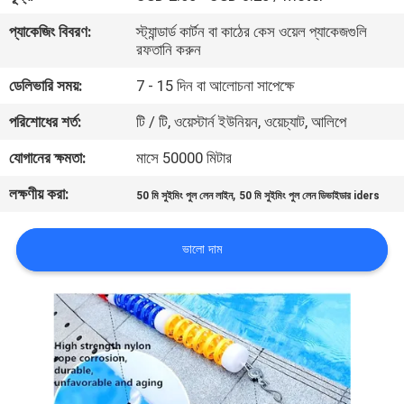
নিয়ন্ত্রণ
প্যাকেজিং বিবরণ:
স্ট্যান্ডার্ড কার্টন বা কাঠের কেস ওয়েল প্যাকেজগুলি
রফতানি করুন
যোগাযোগ
ডেলিভারি সময়:
7 - 15 দিন বা আলোচনা সাপেক্ষে
করুন
পরিশোধের শর্ত:
টি / টি, ওয়েস্টার্ন ইউনিয়ন, ওয়েচ্যাট, আলিপে
যোগানের ক্ষমতা:
মাসে 50000 মিটার
উদ্ধৃতির
লক্ষণীয় করা:
,
জন্য
50 মি সুইমিং পুল লেন লাইন
50 মি সুইমিং পুল লেন ডিভাইডার iders
আবেদন
ভালো দাম
NEWS
সাইট
ম্যাপ