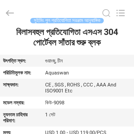
2026
aquaswan
water
co,.ltd.
All
সুইমিং পুল প্রতিযোগিতা সরঞ্জাম আনুষাঙ্গিক
Rights
Reserved.
বিলাসবহুল প্রতিযোগিতা এসএস 304
বাড়ি
পোর্টেবল সাঁতার শুরু ব্লক
পণ্য
উৎপত্তি স্থল:
গুয়াংজু, চীন
আমাদের
পরিচিতিমুলক নাম:
Aquaswan
সম্পর্কে
সাক্ষ্যদান:
CE , SGS , ROHS , CCC , AAA And
ISO9001 Etc
কারখানা
মডেল নম্বার:
কিউ-9098
ভ্রমণ
ন্যূনতম চাহিদার
1 সেট
পরিমাণ:
মান
মূল্য:
USD 1.00 - USD 119.00/PCS