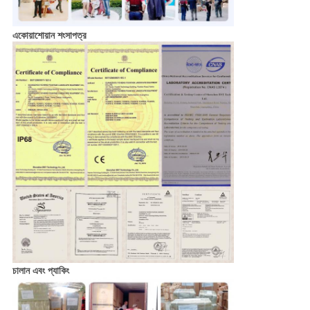
একোয়াশোয়ান শংসাপত্র
চালান এবং প্যাকিং