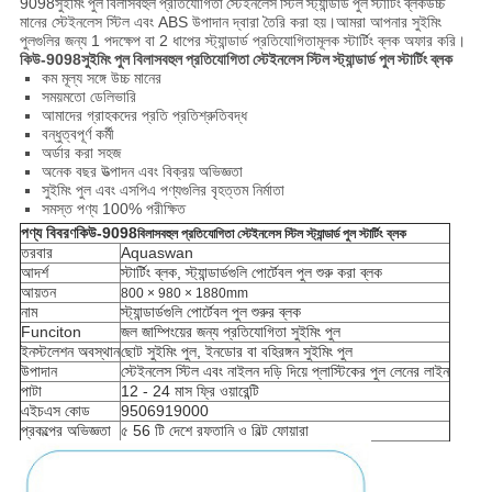
9098
সুইমিং পুল বিলাসবহুল প্রতিযোগিতা স্টেইনলেস স্টিল স্ট্যান্ডার্ড পুল স্টার্টিং ব্লক
উচ্চ
মানের স্টেইনলেস স্টিল এবং ABS উপাদান দ্বারা তৈরি করা হয়।আমরা আপনার সুইমিং
পুলগুলির জন্য 1 পদক্ষেপ বা 2 ধাপের স্ট্যান্ডার্ড প্রতিযোগিতামূলক স্টার্টিং ব্লক অফার করি।
কিউ-9098
সুইমিং পুল বিলাসবহুল প্রতিযোগিতা স্টেইনলেস স্টিল স্ট্যান্ডার্ড পুল স্টার্টিং ব্লক
কম মূল্য সঙ্গে উচ্চ মানের
সময়মতো ডেলিভারি
আমাদের গ্রাহকদের প্রতি প্রতিশ্রুতিবদ্ধ
বন্ধুত্বপূর্ণ কর্মী
অর্ডার করা সহজ
অনেক বছর উত্পাদন এবং বিক্রয় অভিজ্ঞতা
সুইমিং পুল এবং এসপিএ পণ্যগুলির বৃহত্তম নির্মাতা
সমস্ত পণ্য 100% পরীক্ষিত
পণ্য বিবরণ
কিউ-9098
বিলাসবহুল প্রতিযোগিতা স্টেইনলেস স্টিল স্ট্যান্ডার্ড পুল স্টার্টিং ব্লক
তরবার
Aquaswan
আদর্শ
স্টার্টিং ব্লক, স্ট্যান্ডার্ডগুলি পোর্টেবল পুল শুরু করা ব্লক
আয়তন
800 × 980 × 1880mm
নাম
স্ট্যান্ডার্ডগুলি পোর্টেবল পুল শুরুর ব্লক
Funciton
জল জাম্পিংয়ের জন্য প্রতিযোগিতা সুইমিং পুল
ইনস্টলেশন অবস্থান
ছোট সুইমিং পুল, ইনডোর বা বহিরঙ্গন সুইমিং পুল
উপাদান
স্টেইনলেস স্টিল এবং নাইলন দড়ি দিয়ে প্লাস্টিকের পুল লেনের লাইন
পাটা
12 - 24 মাস ফ্রি ওয়ারেন্টি
এইচএস কোড
9506919000
প্রকল্পের অভিজ্ঞতা
৫ 56 টি দেশে রফতানি ও বিল্ট ফোয়ারা