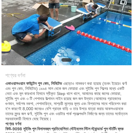
PRIVACY
POLICY
পণ্যের বর্ণনা
একাওয়াসওয়ান ফাউন্টেন পুল কোং, লিমিটেড
এছাড়াও নামকরণ করা হয়েছে (হংকং ইয়েচেং ঝর্ণা
এবং পুল কোং, লিমিটেড) ১৯৯৪ সাল থেকে জল ফোয়ারা এবং সুইমিং পুল শিল্পের মধ্যে একটি
নেতা এবং মূল কারখানা হিসাবে স্বীকৃত Step ধাপে ধাপে, আমাদের কাছে জলের ফোয়ারা,
সুইমিং পুল এবং ৩ টি পেশাদার উত্পাদন লাইন রয়েছে জল জল উদ্যান।আমাদের গ্রাহকদের
গুণমান, সর্বশেষ নকশা, পেশাদারিত্ব, সাশ্রয়ী মূল্যের মূল্য এবং বিশ্বাসের সাথে পরিবেশন করা
হ'ল কারণেই 8,000 জনেরও বেশি গ্রাহক বাড়ি ও তার উপরে যাত্রা করায় আকসওয়ানকে
তাদের সুন্দর জল ঝর্ণা, সুইমিং পুল এবং ওয়াটার পার্ক প্রকল্পগুলি নির্মাণের জন্য তাদের সর্বোত্তম
সরবরাহকারী হিসাবে বেছে নিয়েছে।
পণ্যের বর্ণনা
কিউ-9098
সুইমিং পুল বিলাসবহুল প্রতিযোগিতা স্টেইনলেস স্টিল স্ট্যান্ডার্ড পুল স্টার্টিং ব্লক