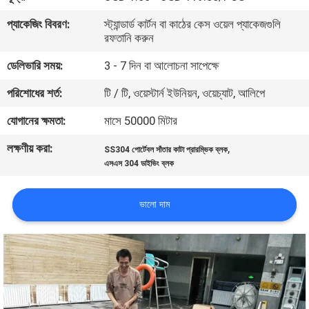
নিয়ন্ত্রণ
প্যাকেজিং বিবরণ:
স্ট্যান্ডার্ড কার্টন বা কাঠের কেস ওয়েল প্যাকেজগুলি
রফতানি করুন
যোগাযোগ
ডেলিভারি সময়:
3 - 7 দিন বা আলোচনা সাপেক্ষে
করুন
পরিশোধের শর্ত:
টি / টি, ওয়েস্টার্ন ইউনিয়ন, ওয়েচ্যাট, আলিপে
যোগানের ক্ষমতা:
মাসে 50000 মিটার
উদ্ধৃতির
লক্ষণীয় করা:
,
জন্য
SS304 পোর্টেবল সাঁতার কাটা প্রারম্ভিক ব্লক
এসএস 304 ডাইভিং ব্লক
আবেদন
ভালো দাম
NEWS
সাইট
ম্যাপ