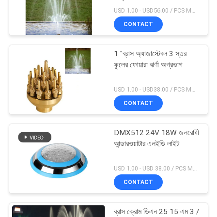
USD 1.00 - USD56.00 / PCS MOQ:1 পিসিএস
PRIVACY
CONTACT
POLICY
18
1 "ব্রাস অ্যাজাস্টেবল 3 স্তর
মিউজিকাল ফোয়ারা প্রকল্প
ফুলের ফোয়ারা ঝর্ণা অগ্রভাগ
USD 1.00 - USD38.00 / PCS MOQ:1 পিসিএস
CONTACT
DMX512 24V 18W জলরোধী
20
আন্ডারওয়াটার এলইডি লাইট
স্টেইনলেস স্টিল জলপ্রপাত
USD 1.00 - USD 38.00 / PCS MOQ:1 পিসিএস
জেট
CONTACT
ব্রাস ক্রোম ডিএন 25 15 এম 3 /