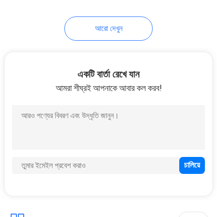
26
আরো দেখুন
জলরোধী আন্ডারওয়াটার
এলইডি প্রভা
একটি বার্তা রেখে যান
আমরা শীঘ্রই আপনাকে আবার কল করব!
46
বাণিজ্যিক সাঁতার পুল
আনুষাঙ্গিক