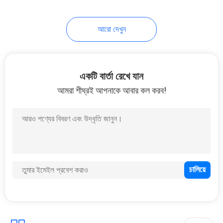
26
আরো দেখুন
জলরোধী আন্ডারওয়াটার
এলইডি প্রভা
একটি বার্তা রেখে যান
আমরা শীঘ্রই আপনাকে আবার কল করব!
46
বাণিজ্যিক সাঁতার পুল
আনুষাঙ্গিক