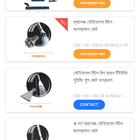
এখন অনুসন্ধান করুন
নিয়ন্ত্রণ
HOT
ম্যাসেজ স্টেইনলেস স্টিল
যোগাযোগ
30
জলপ্রপাত জেট
করুন
লামিনার ফোয়ারা অগ্রভাগ
USD 1.00 - USD32.00 MOQ:1 সেট
এখন অনুসন্ধান করুন
উদ্ধৃতির
জন্য
স্টেইনলেস স্টিল বিগ ফ্যান টিইউভি
আবেদন
সুইমিং পুল জেট অগ্রভাগ
24
USD 1.00 - USD 38.00 MOQ:1 সেট
NEWS
CONTACT
মিস্ট ওয়াটার নজল
সাইট
4 গর্ত ম্যাসেজ স্টেইনলেস স্টিল
ম্যাপ
জলপ্রপাত জেট