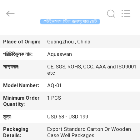
2026
aquaswan
water
co,.ltd.
All
স্টেইনলেস স্টিল জলপ্রপাত জেট
Rights
Reserved.
বাড়ি
Place of Origin:
Guangzhou , China
পণ্য
পরিচিতিমুলক নাম:
Aquaswan
সাক্ষ্যদান:
CE, SGS, ROHS, CCC, AAA and ISO9001
আমাদের
etc
সম্পর্কে
Model Number:
AQ-01
Minimum Order
1 PCS
কারখানা
Quantity:
ভ্রমণ
মূল্য:
USD 68 - USD 199
Packaging
Export Standard Carton Or Wooden
মান
Details:
Case Well Packages