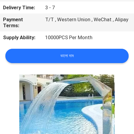
নিয়ন্ত্রণ
Delivery Time:
3 - 7
Payment
T/T , Western Union , WeChat , Alipay
যোগাযোগ
Terms:
করুন
Supply Ability:
10000PCS Per Month
উদ্ধৃতির
ভালো দাম
জন্য
আবেদন
NEWS
সাইট
ম্যাপ