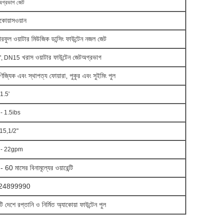
ন অগ্রভাগ জেট
াকোয়াসওয়ান
ারফুল ওয়াটার মিউজিক ডান্সিং ফাউন্টেন নজল জেট
খ
রাস ওয়াটার ফাউন্টেন জেট
অগ্রভাগ
", DN15
ণিজ্যিক এবং স্থাপত্য ফোয়ারা, পুকুর এবং সুইমিং পুল
 1.5'
 - 1.5ibs
5,1/2"
 - 22gpm
 60 মাসের বিনামূল্যের ওয়ারেন্টি
24899990
 দেশে রপ্তানি ও নির্মিত অ্যাকোয়া ফাউন্টেন পুল