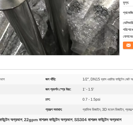
মূল্য:
প্যাকেজি
ডেলিভারি
পরিশোধের
যোগানের 
যোগাযো
রভাগ
জল খাঁড়ি:
1/2", DN15 ব্রাস ওয়াটার ফাউন্টেন জেট অ
জল প্রদর্শন স্প্রে উচ্চ:
1' - 1.5'
চাপ:
0.7 - 1.5psi
প্রকল্প সমাধান:
গ্রাফিক ডিজাইন, 3D মডেল ডিজাইন, প্রকল্প
াউন্টেন অগ্রভাগ
22gpm মাশরুম ফাউন্টেন অগ্রভাগ
SS304 মাশরুম ফাউন্টেন অগ্রভাগ
,
,