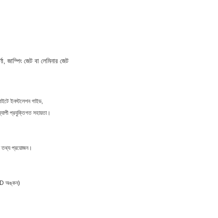
্ণা, জাম্পিং জেট বা লেমিনার জেট
, সাইটে ইনস্টলেশন গাইড,
্যাপী প্রযুক্তিগত সহায়তা।
া তথ্য প্রয়োজন।
CAD অঙ্কন)