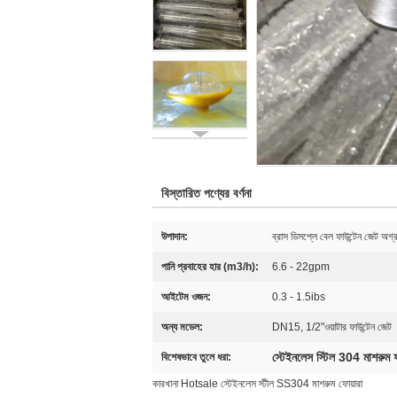
বিস্তারিত পণ্যের বর্ণনা
উপাদান:
ব্রাস ডিসপ্লে বেল ফাউন্টেন জেট অগ্
পানি প্রবাহের হার (m3/h):
6.6 - 22gpm
আইটেম ওজন:
0.3 - 1.5ibs
অন্য মডেল:
DN15, 1/2"ওয়াটার ফাউন্টেন জেট
স্টেইনলেস স্টিল 304 মাশরুম ফ
বিশেষভাবে তুলে ধরা:
কারখানা Hotsale স্টেইনলেস স্টীল SS304 মাশরুম ফোয়ারা