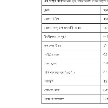
এর পণ্যের বিবরণ
কারখানার মূল্য স্টেইনলেস স্টীল মাশরুম ফাউন্টে
ব্র্যান্ড
অ্য
ফোয়ারা টাইপ
কাল
ফোয়ারা অগ্রভাগ জল খাঁড়ি আকার
1/2
ইনস্টলেশন অবস্থান
গ
বা
জল স্প্রে উচ্চতা
1' -
আইটেম ওজন
0.3
অন্য মডেল
DN1
পানি প্রবাহের হার (m3/h)
6.6
ওয়ারেন্টি
12 -
এইচএস কোড
84
প্রকল্পের অভিজ্ঞতা
56টি