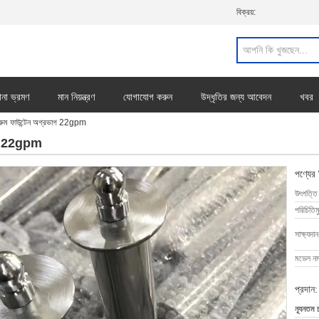
বিক্রয়:
ানা ভ্রমণ
মান নিয়ন্ত্রণ
যোগাযোগ করুন
উদ্ধৃতির জন্য আবেদন
খবর
শরুম ফাউন্টেন অগ্রভাগ 22gpm
ভাগ 22gpm
পণ্যের
উৎপত্তি
পরিচিতিম
সাক্ষ্যদান
মডেল নম্
প্রদান:
ন্যূনতম 