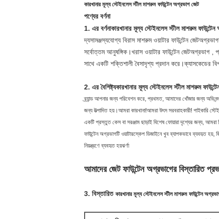
কারখানার মূল্য স্টেইনলেস স্টীল মাশরুম ফাউন্টেন অগ্রভাগ জেট
পণ্যের বর্ণনা
1. এর বর্ণনা
কারখানার মূল্য স্টেইনলেস স্টীল মাশরুম ফাউন্টে
দ্য
সামঞ্জস্যযোগ্য বি
রাস মাশরুম ওয়াটার ফাউন্টেন জেট
অগ্রভাগ
সর্বোত্তম আনুষঙ্গিক।
খ
রাস ওয়াটার ফাউন্টেন জেট
অগ্রভাগ
, 
সাথে একটি শক্তিশালী বৈসাদৃশ্য প্রদান করে।ক্যাসকেডের বি
2. এর বৈশিষ্ট্য
কারখানার মূল্য স্টেইনলেস স্টীল মাশরুম ফাউন্
ব্র্যান্ড আপনার জন্য পরিবেশন করে, প্রথমত, আমাদের খোঁজার জন্য অভিনন্
জন্য উত্পাদিত হয়।আমরা কারখানা!আমরা উৎস সরবরাহকারী! পাইকারি স্টে
একটি প্রস্তুত কেস বা সরঞ্জাম ছাড়াই বিশেষ ফোয়ারা দৃশ্যের জন্য, আমরা
ফাউন্টেন অগ্রভাগটি ওয়াটারস্কেপ ডিজাইনে খুব ব্যাপকভাবে ব্যবহৃত হয়,
নিয়ন্ত্রণে ব্যবহৃত হয়
ঝর্ণা
আমাদের জেট ফাউন্টেন অগ্রভাগের বিস্তারিত প্রভ
3. বিস্তারিত
কারখানার মূল্য স্টেইনলেস স্টীল মাশরুম ফাউন্টেন অগ্রভ