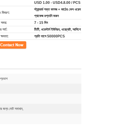
USD 1.00 - USD4.8.00 / PCS
স্ট্যান্ডার্ড শক্ত কাগজ + কাঠের কেস ওয়েল
ং বিবরণ:
প্যাকেজ রপ্তানি করুন
 সময়:
7 - 15 দিন
 শর্ত:
টি/টি, ওয়েস্টার্ন ইউনিয়ন, ওয়েচ্যাট, আলিপে
ক্ষমতা:
প্রতি মাসে 50000PCS
গ
গ্রভাগ
ের জন্য মোট সমাধান,