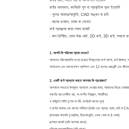
ঝর্ণার ধরন, সঙ্গীত নাচ বা অ-সংগীত ইত্যাদি
ঝর্ণার অবস্থান, কংক্রিট পুল বা প্রাকৃতিক হ্রদ ইত্যাদি
· পুলের আকার/আকৃতি, CAD অঙ্কন বা ছবি
· জলের গুণমান, তাজা বা নোনতা
ঝর্ণা প্রকল্পের জন্য লক্ষ্য বাজেট
· জল বৈশিষ্ট্য, যেমন উচ্চ জেট, 2D ঝর্ণা, 3D ঝর্ণা, শুকনো ঝর
1. আপনি কি পরিষেবা প্রদান করেন?
আমাদের পরিষেবাগুলির মধ্যে রয়েছে বিনামূল্যের ঝর্ণা নকশা, ঝর্ণা উত্পাদন
অপারেশন এবং রক্ষণাবেক্ষণ প্রশিক্ষণ এবং 12 মাসের ওয়ারেন্টি এবং জীবনব
2. একটি ঝর্ণা প্রস্তাব করতে আপনার কি প্রয়োজন?
আপনাকে সবচেয়ে উপযুক্ত প্রস্তাব দেওয়ার জন্য, আমাদের নিচের ফোয়ার
কঝর্ণার ধরন (সঙ্গীত নাচ, অ-সংগীত নিয়ন্ত্রণ, স্ট্যাটিক)
খ.ফাউন্টেন সাইট (লেক বা নদী, কংক্রিট জলের পুল)
গ.ঝর্ণার আকার এবং জলের গভীরতা (দৈর্ঘ্য এবং প্রস্থ, ব্যাস, ছবি বা 
dপাওয়ার সাপ্লাই (ভোল্টেজ, ফ্রিকোয়েন্সি, একক ফেজ বা 3 ফেজ)
eলক্ষ্য বাজেট (যদি আপনার থাকে)