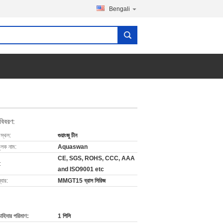
Bengali
 বিবরণ:
 স্থল:
গুয়াংজু চীন
ুলক নাম:
Aquaswan
CE, SGS, ROHS, CCC, AAA
:
and ISO9001 etc
বার:
MMGT15 ব্রাস সিরিজ
চাহিদার পরিমাণ:
1 পিসি