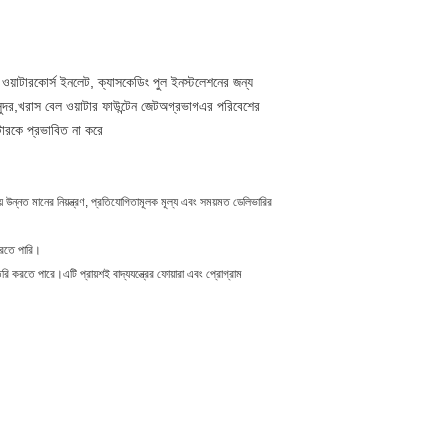
ওয়াটারকোর্স ইনলেট, ক্যাসকেডিং পুল ইনস্টলেশনের জন্য
্দর,
খ
রাস বেল ​​ওয়াটার ফাউন্টেন জেট
অগ্রভাগ
এর পরিবেশের
টারকে প্রভাবিত না করে
 উন্নত মানের নিয়ন্ত্রণ, প্রতিযোগিতামূলক মূল্য এবং সময়মত ডেলিভারির
 করতে পারি।
ি করতে পারে।এটি প্রায়শই বাদ্যযন্ত্রের ফোয়ারা এবং প্রোগ্রাম