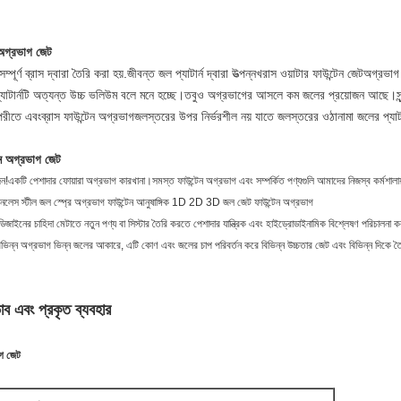
ন অগ্রভাগ জেট
সম্পূর্ণ ব্রাস দ্বারা তৈরি করা হয়.জীবন্ত জল প্যাটার্ন দ্বারা উত্পন্ন
খ
রাস ওয়াটার ফাউন্টেন জেট
অগ্রভাগ
প্যাটার্নটি অত্যন্ত উচ্চ ভলিউম বলে মনে হচ্ছে।তবুও অগ্রভাগের আসলে কম জলের প্রয়োজন আছে।সুন
পরীতে এবং
ব্রাস ফাউন্টেন অগ্রভাগ
জলস্তরের উপর নির্ভরশীল নয় যাতে জলস্তরের ওঠানামা জলের প্যা
টেন অগ্রভাগ জেট
দন!একটি পেশাদার ফোয়ারা অগ্রভাগ কারখানা।সমস্ত ফাউন্টেন অগ্রভাগ এবং সম্পর্কিত পণ্যগুলি আমাদের নিজস্ব কর্মশালায়
ইনলেস স্টীল জল স্প্রে অগ্রভাগ ফাউন্টেন আনুষাঙ্গিক 1D 2D 3D জল জেট ফাউন্টেন অগ্রভাগ
 ডিজাইনের চাহিদা মেটাতে নতুন পণ্য বা সিস্টার তৈরি করতে পেশাদার যান্ত্রিক এবং হাইড্রোডাইনামিক বিশ্লেষণ পরিচালনা
 বিভিন্ন অগ্রভাগ ভিন্ন জলের আকারে, এটি কোণ এবং জলের চাপ পরিবর্তন করে বিভিন্ন উচ্চতার জেট এবং বিভিন্ন দিকে তৈর
াব এবং প্রকৃত ব্যবহার
াগ জেট