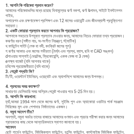
1. আপনি কি পরিষেবা প্রদান করেন?
আমাদের পরিষেবাগুলির মধ্যে রয়েছে বিনামূল্যের ঝর্ণা নকশা, ঝর্ণা উত্পাদন, সাইটে ইনস্টলেশন
গাইড,
অপারেশন এবং রক্ষণাবেক্ষণ প্রশিক্ষণ এবং 12 মাসের ওয়ারেন্টি এবং জীবনব্যাপী প্রযুক্তিগত
সহায়তা।
2. একটি ফোয়ারা প্রস্তাব করতে আপনার কি প্রয়োজন?
আপনাকে সবচেয়ে উপযুক্ত প্রস্তাব দেওয়ার জন্য, আমাদের নিচের ফোয়ারা তথ্য প্রয়োজন।
কঝর্ণার ধরন (সঙ্গীত নাচ, অ-সংগীত নিয়ন্ত্রণ, স্ট্যাটিক)
খ.ফাউন্টেন সাইট (লেক বা নদী, কংক্রিট জলের পুল)
গ.ঝর্ণার আকার এবং জলের গভীরতা (দৈর্ঘ্য এবং প্রস্থ, ব্যাস, ছবি বা CAD অঙ্কন)
dপাওয়ার সাপ্লাই (ভোল্টেজ, ফ্রিকোয়েন্সি, একক ফেজ বা 3 ফেজ)
eলক্ষ্য বাজেট (যদি আপনার থাকে)
চবিশেষ প্রয়োজনীয়তা (যদি থাকে)
3. পেমেন্ট পদ্ধতি কি?
টি/টি, ওয়েস্টার্ন ইউনিয়ন, ওয়েচ্যাট এবং অ্যাপলিপে আমাদের জন্য উপলব্ধ।
4. প্রসবের সময় কতক্ষণ?
সাধারণত ডেলিভারি সময় অগ্রিম পেমেন্ট পাওয়ার পরে 5-25 দিন হয়।
5. আপনি কি কারখানা:
হ্যাঁ,
আমরা 1994 সাল থেকে জলের ঝর্ণা, সুইমিং পুল এবং অ্যাকোয়া ওয়াটার পার্ক সরঞ্জাম
সিরিজের মূল এবং পেশাদার নির্মাতাদের একজন।
6. নমুনা আদেশ তীর?
অবশ্যই, নমুনা অর্ডার তাদের বাজারে আমাদের গুণমান এবং প্রচার পরীক্ষা করার জন্য আমাদের
গ্রাহকদের কাছ থেকে আন্তরিকভাবে স্বাগত জানানো হয়।
আবেদন
ছোট গার্ডেন ফাউন্টেন, মিউজিক্যাল ফাউন্টেন, ডান্সিং ফাউন্টেন, কাস্টমাইজ মিউজিক ফাউন্টেন,