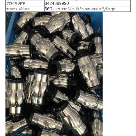
এইচএস কোড
8424899990
প্রকল্পের অভিজ্ঞতা
56টি দেশে রপ্তানি ও নির্মিত অ্যাকোয়া ফাউন্টেন পুল