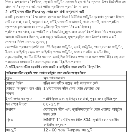
গিজার অগ্রভাগের বিপরীতে, ফ্রোথি ফাউন্টেন নজলগুলি হল পানির স্তরের উপর নির্ভরশীল নয়
যাতে পানির স্তরের ওঠানামা পানির প্যাটারকে প্রভাবিত না করে
2. স্টেইনলেস স্টীল Frothy ফোম জল ঝর্ণা অগ্রভাগ জেট
একটি বৃহৎ এবং মাঝারি আকারের ব্যাপক জল সিনারি মিউজিক ফাউন্টেন ব্যবসার মূল অংশ হিসাবে,
সেট ফোয়ারা, রকারি, অনুকরণ কাঠ, স্টেইনলেস স্টীল ভাস্কর্য, পাথর খোদাই, বাগান প্রাচীন
স্থাপত্য বৃহৎ আকারের বাগান এন্টারপ্রাইজ কোম্পানির এক হিসাবে।
প্রতিষ্ঠার পর থেকে, কোম্পানিটি তার বৈজ্ঞানিক ব্র্যান্ড এবং আন্তরিক পরিষেবা দিয়ে গ্রাহকদের
আস্থা গভীরভাবে জিতেছে এবং সমৃদ্ধ অভিজ্ঞতা, সূক্ষ্ম প্রযুক্তি এবং উত্সর্গের সাথে একটি
পেশাদার নির্মাণ দল গড়ে তুলেছে।
কোম্পানির প্রধান পণ্যগুলি হল: মিউজিক্যাল ফাউন্টেন, ড্রাই ফাউন্টেন, প্রোগ্রামেবল ফাউন্টেন,
ইনডোর ফাউন্টেন, কোল্ড ফগ ফাউন্টেন, ওয়েভ ফাউন্টেন, লেজার ওয়াটার কারটেন ফিল্ম,
ল্যান্ডস্কেপিং, প্রাচীন বিল্ডিং মেরামত ক্লাইম্বিং সিরিজের পণ্য, সারা দেশে পণ্য বিক্রি হয়, এবং
গ্রাহকদের সংখ্যাগরিষ্ঠ এবং মানুষের ধারাবাহিক উচ্চ প্রশংসা.
3.
স্টেইনলেস স্টীল ফ্রোথি ফোম ওয়াটার ফাউন্টেন নজল জেটের বিস্তারিত
স্টেইনলেস স্টীল ফ্রোথি ফোম ওয়াটার ফাউন্টেন নজল জেটের পণ্যের বিবরণ
ব্র্যান্ড
অ্যাকোয়াসওয়ান
ফোয়ারা টাইপ
রঙিন জল সঙ্গীত নাচের ঝর্ণা অগ্রভাগ জেট
ফোয়ারা অগ্রভাগ জল খাঁড়ি
1"
স্টেইনলেস স্টীল ফেনা ফোম ফোয়ারা এবং
আকার
ইনস্টলেশন অবস্থান
গ
বাণিজ্যিক এবং স্থাপত্য ফোয়ারা, পুকুর এবং সুইমিং পুল
জল স্প্রে উচ্চতা
0.6 - 2.5 মি
উপাদান
স্টেইনলেস স্টীল এবং প্লাস্টিক
ফ্রোথি ফোম ওয়াটার ফাউন্টেন
নজল জেট
থ্রেড
MNPT 1" স্টেইনলেস স্টিল 304 ফ্রোথি ফোম ওয়াটার
ফাউন্টেন অগ্রভাগ
ওয়ারেন্টি
12 - 60 মাসের বিনামূল্যের ওয়ারেন্টি