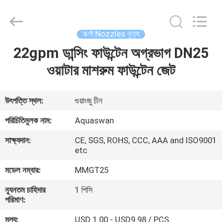
2026
aquaswan
water
co,.ltd.
All
ঝর্ণা Nozzles নৃত্য
Rights
Reserved.
22gpm ডান্সিং ফাউন্টেন অগ্রভাগ DN25
বাড়ি
ওয়াটার মাশরুম ফাউন্টেন জেট
পণ্য
উৎপত্তি স্থল:
গুয়াংজু চীন
আমাদের
পরিচিতিমুলক নাম:
Aquaswan
সম্পর্কে
সাক্ষ্যদান:
CE, SGS, ROHS, CCC, AAA and ISO9001
etc
কারখানা
মডেল নম্বার:
MMGT25
ভ্রমণ
ন্যূনতম চাহিদার
1 পিসি
পরিমাণ:
মান
মূল্য:
USD 1.00 - USD9.98 / PCS