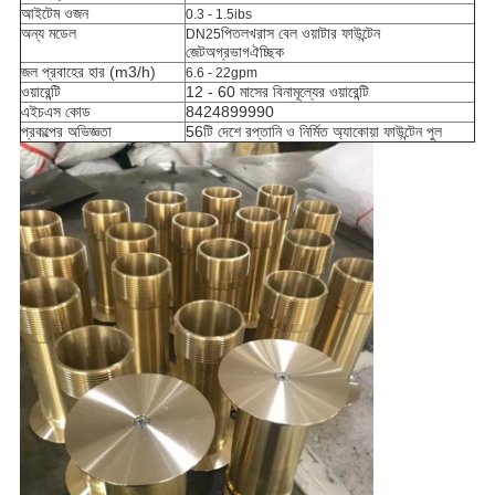
আইটেম ওজন
0.3 - 1.5ibs
অন্য মডেল
পিতল
খ
রাস বেল ​​ওয়াটার ফাউন্টেন
DN25
জেট
অগ্রভাগ
ঐচ্ছিক
জল প্রবাহের হার (m3/h)
6.6 - 22gpm
ওয়ারেন্টি
12 - 60 মাসের বিনামূল্যের ওয়ারেন্টি
এইচএস কোড
8424899990
প্রকল্পের অভিজ্ঞতা
56টি দেশে রপ্তানি ও নির্মিত অ্যাকোয়া ফাউন্টেন পুল