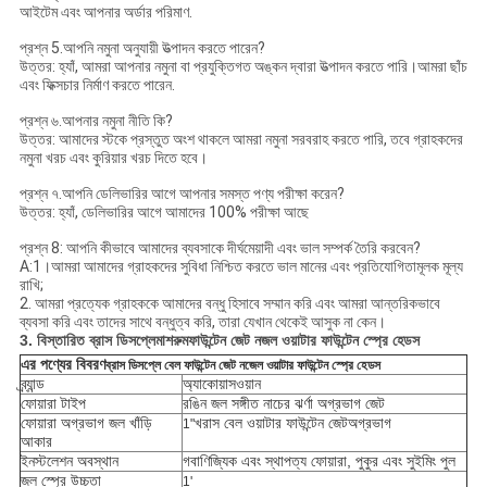
আইটেম এবং আপনার অর্ডার পরিমাণ.
প্রশ্ন 5.আপনি নমুনা অনুযায়ী উত্পাদন করতে পারেন?
উত্তর: হ্যাঁ, আমরা আপনার নমুনা বা প্রযুক্তিগত অঙ্কন দ্বারা উত্পাদন করতে পারি।আমরা ছাঁচ
এবং ফিক্সচার নির্মাণ করতে পারেন.
প্রশ্ন ৬.আপনার নমুনা নীতি কি?
উত্তর: আমাদের স্টকে প্রস্তুত অংশ থাকলে আমরা নমুনা সরবরাহ করতে পারি, তবে গ্রাহকদের
নমুনা খরচ এবং কুরিয়ার খরচ দিতে হবে।
প্রশ্ন ৭.আপনি ডেলিভারির আগে আপনার সমস্ত পণ্য পরীক্ষা করেন?
উত্তর: হ্যাঁ, ডেলিভারির আগে আমাদের 100% পরীক্ষা আছে
প্রশ্ন 8: আপনি কীভাবে আমাদের ব্যবসাকে দীর্ঘমেয়াদী এবং ভাল সম্পর্ক তৈরি করবেন?
A:1।আমরা আমাদের গ্রাহকদের সুবিধা নিশ্চিত করতে ভাল মানের এবং প্রতিযোগিতামূলক মূল্য
রাখি;
2. আমরা প্রত্যেক গ্রাহককে আমাদের বন্ধু হিসাবে সম্মান করি এবং আমরা আন্তরিকভাবে
ব্যবসা করি এবং তাদের সাথে বন্ধুত্ব করি, তারা যেখান থেকেই আসুক না কেন।
3. বিস্তারিত
ব্রাস ডিসপ্লে
মাশরুম
ফাউন্টেন জেট নজল ওয়াটার ফাউন্টেন স্প্রে হেডস
এর পণ্যের বিবরণ
ব্রাস ডিসপ্লে বেল ফাউন্টেন জেট নজেল ওয়াটার ফাউন্টেন স্প্রে হেডস
ব্র্যান্ড
অ্যাকোয়াসওয়ান
ফোয়ারা টাইপ
রঙিন জল সঙ্গীত নাচের ঝর্ণা অগ্রভাগ জেট
ফোয়ারা অগ্রভাগ জল খাঁড়ি
খ
রাস বেল ​​ওয়াটার ফাউন্টেন জেট
অগ্রভাগ
1"
আকার
ইনস্টলেশন অবস্থান
গ
বাণিজ্যিক এবং স্থাপত্য ফোয়ারা, পুকুর এবং সুইমিং পুল
জল স্প্রে উচ্চতা
1'