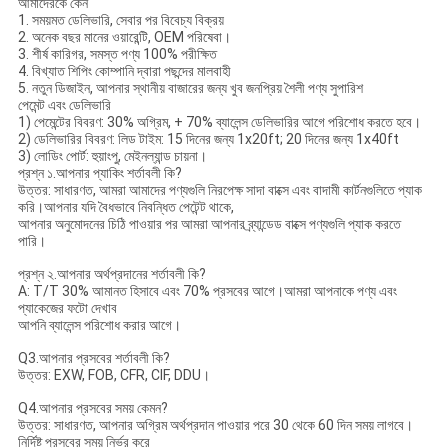
আমাদেরকে কেন
1. সময়মত ডেলিভারি, সেবার পর বিবেচ্য বিক্রয়
2. অনেক বছর মানের ওয়ারেন্টি, OEM পরিষেবা।
3. শীর্ষ কারিগর, সমস্ত পণ্য 100% পরীক্ষিত
4. বিখ্যাত শিপিং কোম্পানি দ্বারা পছন্দের মালবাহী
5. নতুন ডিজাইন, আপনার স্থানীয় বাজারের জন্য খুব জনপ্রিয় শৈলী পণ্য সুপারিশ
পেমেন্ট এবং ডেলিভারি
1) পেমেন্টের বিবরণ: 30% অগ্রিম, + 70% ব্যালেন্স ডেলিভারির আগে পরিশোধ করতে হবে।
2) ডেলিভারির বিবরণ: লিড টাইম: 15 দিনের জন্য 1x20ft; 20 দিনের জন্য 1x40ft
3) লোডিং পোর্ট: হুয়াংপু, মেইনল্যান্ড চায়না।
প্রশ্ন ১.আপনার প্যাকিং শর্তাবলী কি?
উত্তর: সাধারণত, আমরা আমাদের পণ্যগুলি নিরপেক্ষ সাদা বাক্সে এবং বাদামী কার্টনগুলিতে প্যাক
করি।আপনার যদি বৈধভাবে নিবন্ধিত পেটেন্ট থাকে,
আপনার অনুমোদনের চিঠি পাওয়ার পর আমরা আপনার ব্র্যান্ডেড বাক্সে পণ্যগুলি প্যাক করতে
পারি।
প্রশ্ন ২.আপনার অর্থপ্রদানের শর্তাবলী কি?
A: T/T 30% আমানত হিসাবে এবং 70% প্রসবের আগে।আমরা আপনাকে পণ্য এবং
প্যাকেজের ফটো দেখাব
আপনি ব্যালেন্স পরিশোধ করার আগে।
Q3.আপনার প্রসবের শর্তাবলী কি?
উত্তর: EXW, FOB, CFR, CIF, DDU।
Q4.আপনার প্রসবের সময় কেমন?
উত্তর: সাধারণত, আপনার অগ্রিম অর্থপ্রদান পাওয়ার পরে 30 থেকে 60 দিন সময় লাগবে।
নির্দিষ্ট প্রসবের সময় নির্ভর করে