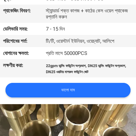
নিয়ন্ত্রণ
প্যাকেজিং বিবরণ:
স্ট্যান্ডার্ড শক্ত কাগজ + কাঠের কেস ওয়েল প্যাকেজ
রপ্তানি করুন
যোগাযোগ
ডেলিভারি সময়:
7 - 15 দিন
করুন
পরিশোধের শর্ত:
টি/টি, ওয়েস্টার্ন ইউনিয়ন, ওয়েচ্যাট, আলিপে
যোগানের ক্ষমতা:
প্রতি মাসে 50000PCS
উদ্ধৃতির
লক্ষণীয় করা:
,
,
জন্য
22gpm ডান্সিং ফাউন্টেন অগ্রভাগ
DN25 ডান্সিং ফাউন্টেন অগ্রভাগ
DN25 ওয়াটার মাশরুম ফাউন্টেন জেট
আবেদন
ভালো দাম
NEWS
সাইট
ম্যাপ