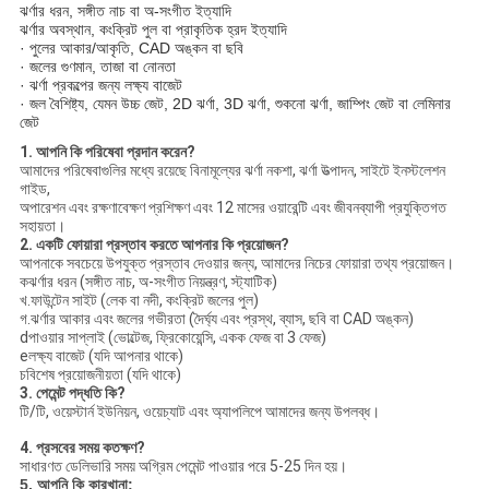
ঝর্ণার ধরন, সঙ্গীত নাচ বা অ-সংগীত ইত্যাদি
ঝর্ণার অবস্থান, কংক্রিট পুল বা প্রাকৃতিক হ্রদ ইত্যাদি
· পুলের আকার/আকৃতি, CAD অঙ্কন বা ছবি
· জলের গুণমান, তাজা বা নোনতা
· ঝর্ণা প্রকল্পের জন্য লক্ষ্য বাজেট
· জল বৈশিষ্ট্য, যেমন উচ্চ জেট, 2D ঝর্ণা, 3D ঝর্ণা, শুকনো ঝর্ণা, জাম্পিং জেট বা লেমিনার
জেট
1. আপনি কি পরিষেবা প্রদান করেন?
আমাদের পরিষেবাগুলির মধ্যে রয়েছে বিনামূল্যের ঝর্ণা নকশা, ঝর্ণা উত্পাদন, সাইটে ইনস্টলেশন
গাইড,
অপারেশন এবং রক্ষণাবেক্ষণ প্রশিক্ষণ এবং 12 মাসের ওয়ারেন্টি এবং জীবনব্যাপী প্রযুক্তিগত
সহায়তা।
2. একটি ফোয়ারা প্রস্তাব করতে আপনার কি প্রয়োজন?
আপনাকে সবচেয়ে উপযুক্ত প্রস্তাব দেওয়ার জন্য, আমাদের নিচের ফোয়ারা তথ্য প্রয়োজন।
কঝর্ণার ধরন (সঙ্গীত নাচ, অ-সংগীত নিয়ন্ত্রণ, স্ট্যাটিক)
খ.ফাউন্টেন সাইট (লেক বা নদী, কংক্রিট জলের পুল)
গ.ঝর্ণার আকার এবং জলের গভীরতা (দৈর্ঘ্য এবং প্রস্থ, ব্যাস, ছবি বা CAD অঙ্কন)
dপাওয়ার সাপ্লাই (ভোল্টেজ, ফ্রিকোয়েন্সি, একক ফেজ বা 3 ফেজ)
eলক্ষ্য বাজেট (যদি আপনার থাকে)
চবিশেষ প্রয়োজনীয়তা (যদি থাকে)
3. পেমেন্ট পদ্ধতি কি?
টি/টি, ওয়েস্টার্ন ইউনিয়ন, ওয়েচ্যাট এবং অ্যাপলিপে আমাদের জন্য উপলব্ধ।
4. প্রসবের সময় কতক্ষণ?
সাধারণত ডেলিভারি সময় অগ্রিম পেমেন্ট পাওয়ার পরে 5-25 দিন হয়।
5. আপনি কি কারখানা: