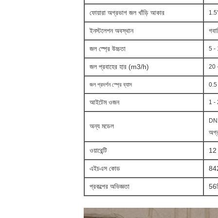
ফোয়ারা অগ্রভাগ জল খাঁড়ি আকার
1.5"
ইনস্টলেশন অবস্থান
গ
বা
জল স্প্রে উচ্চতা
5 - 
জল প্রবাহের হার (m3/h)
20 
জল প্রদর্শন স্প্রে ব্যাস
0.5 
আইটেম ওজন
1 - 
DN
অন্য মডেল
অগ্
ওয়ারেন্টি
12 -
এইচএস কোড
84
প্রকল্পের অভিজ্ঞতা
56টি