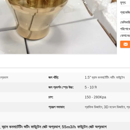
মূল্য:
প্যাকেজি
ডেলিভারি
পরিশোধের
যোগানের 
যোগাযো
 অগ্রভাগ
জল খাঁড়ি:
1.5" ব্রাস কনসার্টেটিং শুটিং ফাউন্টেন
জল প্রদর্শন স্প্রে উচ্চ:
5 - 10 মি
চাপ:
150 - 280Kpa
প্রকল্প সমাধান:
গ্রাফিক ডিজাইন, 3D মডেল ডিজাইন, প্রক
ব্রাস কনসার্টেটিং শুটিং ফাউন্টেন জেট অগ্রভাগ
55m3/h ফাউন্টেন জেট অগ্রভাগ
,
,