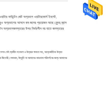
ং ওয়াটার ফাউন্টেন জেট অগ্রভাগ
ওয়াটারকোর্স ইনলেট,
ে।তবুও অগ্রভাগের আসলে কম জলের প্রয়োজন আছে।সুন্দর,
ব্রাস
টেন অগ্রভাগ
জলস্তরের উপর নির্ভরশীল নয় যাতে জলস্তরের
েশন সেট.স্বাধীন গবেষণা ও উন্নয়ন ক্ষমতা সহ, আন্তর্জাতিক উন্নত
য়া জিতেছি।সমাধান, উদ্ধৃতি বা আমাদের কারখানা পরিদর্শনের জন্য আমাদের