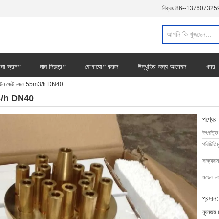
বিক্রয়:
86--137607325
ানা ভ্রমণ
মান নিয়ন্ত্রণ
যোগাযোগ করুন
উদ্ধৃতির জন্য আবেদন
খবর
 ফাউন্টেন জেট নজল 55m3/h DN40
55m3/h DN40
পণ্যের
উৎপত্তি
পরিচিতিম
সাক্ষ্যদান
মডেল নম্
প্রদান:
ন্যূনতম 