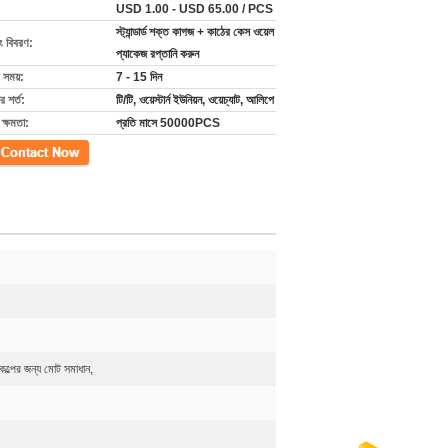
USD 1.00 - USD 65.00 / PCS
স্ট্যান্ডার্ড শক্ত কাগজ + কাঠের কেস ওয়েল
ং বিবরণ:
প্যাকেজ রপ্তানি করুন
 সময়:
7 - 15 দিন
 শর্ত:
টি/টি, ওয়েস্টার্ন ইউনিয়ন, ওয়েচ্যাট, আলিপে
ক্ষমতা:
প্রতি মাসে 50000PCS
গ
ল্পের জন্য মোট সমাধান,