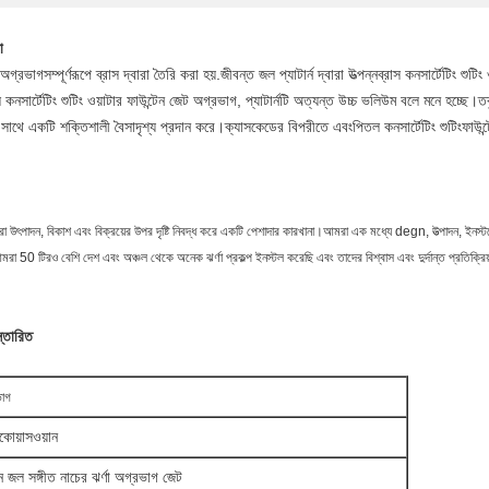
া
অগ্রভাগ
সম্পূর্ণরূপে ব্রাস দ্বারা তৈরি করা হয়.জীবন্ত জল প্যাটার্ন দ্বারা উত্পন্ন
ব্রাস কনসার্টেটিং শুটি
স কনসার্টেটিং শুটিং ওয়াটার ফাউন্টেন জেট অগ্রভাগ
, প্যাটার্নটি অত্যন্ত উচ্চ ভলিউম বলে মনে হচ্ছ
সাথে একটি শক্তিশালী বৈসাদৃশ্য প্রদান করে।ক্যাসকেডের বিপরীতে এবং
পিতল
কনসার্টেটিং শুটিং
ফাউন্
 উৎপাদন, বিকাশ এবং বিক্রয়ের উপর দৃষ্টি নিবদ্ধ করে একটি পেশাদার কারখানা।আমরা এক মধ্যে degn, উত্পাদন, ইনস্টল
মরা 50 টিরও বেশি দেশ এবং অঞ্চল থেকে অনেক ঝর্ণা প্রকল্প ইনস্টল করেছি এবং তাদের বিশ্বাস এবং দুর্দান্ত প্রতিক্রি
স্তারিত
ভাগ
াকোয়াসওয়ান
ন জল সঙ্গীত নাচের ঝর্ণা অগ্রভাগ জেট