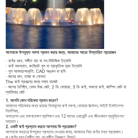
আপনাকে উপযুক্ত নকশা প্রদান করার জন্য, আমাদের আরো বিস্তারিত প্রয়োজন
· ঝর্ণার ধরন, সঙ্গীত নাচ বা নন-মিউজিক ইত্যাদি
· ঝর্ণা অবস্থান, কংক্রিট পুল বা প্রাকৃতিক হ্রদ ইত্যাদি
· পুল আকার/আকৃতি, CAD অঙ্কন বা ছবি
· জলের মান, তাজা বা নোনতা
The ঝর্ণা প্রকল্পের জন্য লক্ষ্য বাজেট
· জলের বৈশিষ্ট্য, যেমন উচ্চ জেট, 2 ডি ফোয়ারা, 3 ডি ঝর্ণা, শুকনো ঝর্ণা, জাম্পিং জেট বা
ল্যামিনার জেট
1. আপনি কোন পরিষেবা প্রদান করেন?
আমাদের পরিষেবার মধ্যে রয়েছে বিনামূল্যে ঝর্ণা নকশা, ফোয়ারা উত্পাদন, সাইটে ইনস্টলেশন
নির্দেশিকা,
অপারেশন এবং রক্ষণাবেক্ষণ প্রশিক্ষণ এবং 12 মাসের ওয়ারেন্টি এবং জীবনকাল প্রযুক্তিগত
সহায়তা।
2. একটি ঝর্ণা প্রস্তাব করতে আপনার কি প্রয়োজন?
আপনাকে সবচেয়ে উপযুক্ত প্রস্তাব দেওয়ার জন্য, আমাদের নিচে ঝর্ণার তথ্য প্রয়োজন।
ক।ঝর্ণার ধরন (সঙ্গীত নাচ, অ-সঙ্গীত নিয়ন্ত্রণ, স্থির)