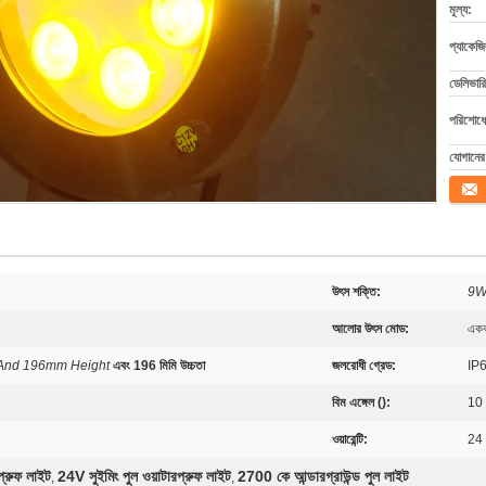
মূল্য:
প্যাকেজি
ডেলিভারি
পরিশোধের
যোগানের 
যোগাযো
উৎস শক্তি:
9W
আলোর উৎস মোড:
একক
And 196mm Height
এবং 196 মিমি উচ্চতা
জলরোধী গ্রেড:
IP6
বিম এঙ্গেল ():
10 
ওয়ারেন্টি:
24 
্রুফ লাইট
24V সুইমিং পুল ওয়াটারপ্রুফ লাইট
2700 কে আন্ডারগ্রাউন্ড পুল লাইট
,
,