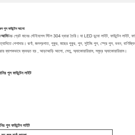
 জল পুল ফাউন্টেন আলো
আমি
উচ্চ গ্রেট মানের স্টেইনলেস স্টিল 304 দ্বারা তৈরি। যা LED ডুবো লাইট, ফাউন্টেন লাইট, ফাউন্
ট
্যাদিতে পেশাদার। ঝর্ণা, জলপ্রপাত, পুকুর, মাছের পুকুর, পুল, সুইমিং পুল, স্প্রে পুল, ভবন, বাণিজ্যিক
রায় ব্যাপকভাবে ব্যবহৃত হয় , আড়াআড়ি আলো, সেতু, অ্যাকোয়ারিয়াম, সমুদ্র অ্যাকোয়ারিয়াম।
ানির পুল ফাউন্টেন লাইট
নির পুল ফাউন্টেন লাইট