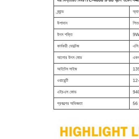
এর বিস্তারিত বিবরণ
YC-4686
IP68 ব্রাস গার্ডেন সজ্
ব্র্যান্ড
অ্যা
উপাদান
পিত
উৎস শক্তি
9
কার্যকরী ভোল্টেজ
এসি
আলোর উৎস মোড
একক
আইটেম সাইজ
139
ওয়ারেন্টি
12-2
এইচএস কোড
94
প্রকল্পের অভিজ্ঞতা
56 ট