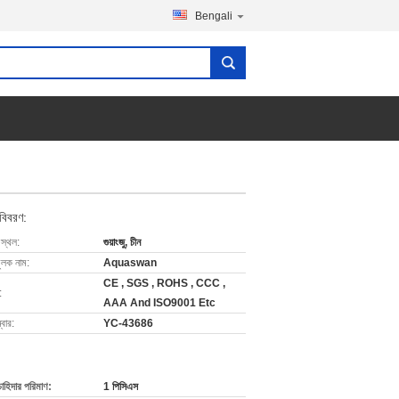
Bengali
 বিবরণ:
 স্থল:
গুয়াংজু, চীন
ুলক নাম:
Aquaswan
CE , SGS , ROHS , CCC ,
:
AAA And ISO9001 Etc
বার:
YC-43686
চাহিদার পরিমাণ:
1 পিসিএস