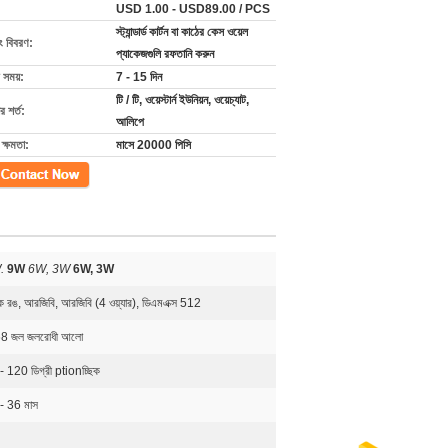
USD 1.00 - USD89.00 / PCS
স্ট্যান্ডার্ড কার্টন বা কাঠের কেস ওয়েল
ং বিবরণ:
প্যাকেজগুলি রফতানি করুন
 সময়:
7 - 15 দিন
টি / টি, ওয়েস্টার্ন ইউনিয়ন, ওয়েচ্যাট,
 শর্ত:
আলিপে
ক্ষমতা:
মাসে 20000 পিসি
গ
.
9W
6W, 3W
6W, 3W
 রঙ, আরজিবি, আরজিবি (4 ওয়্যার), ডিএমএক্স 512
8 জল জলরোধী আলো
- 120 ডিগ্রী ptionচ্ছিক
- 36 মাস