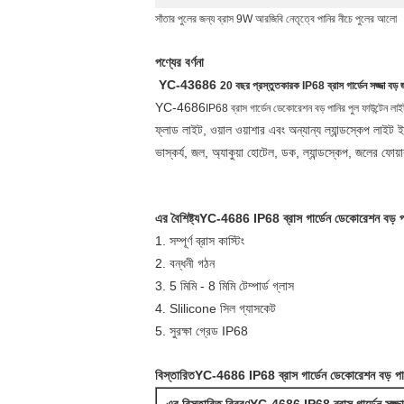
সাঁতার পুলের জন্য ব্রাস 9W আরজিবি নেতৃত্বে পানির নীচে পুলের আলো
পণ্যের বর্ণনা
YC-43686
20 বছর প্রস্তুতকারক IP68 ব্রাস গার্ডেন সজ্জা বড়
YC-4686
IP68 ব্রাস গার্ডেন ডেকোরেশন বড় পানির পুল ফাউন্টেন লাই
ফ্লাড লাইট, ওয়াল ওয়াশার এবং অন্যান্য ল্যান্ডস্কেপ লাইট ইত
ভাস্কর্য, জল, অ্যাকুয়া হোটেল, ডক, ল্যান্ডস্কেপ, জলের ফোয়া
এর বৈশিষ্ট্য
YC-4686
IP68 ব্রাস গার্ডেন ডেকোরেশন বড় প
1. সম্পূর্ণ ব্রাস কাস্টিং
2. বন্ধনী গঠন
3. 5 মিমি - 8 মিমি টেম্পার্ড গ্লাস
4. Slilicone সিল গ্যাসকেট
5. সুরক্ষা গ্রেড IP68
বিস্তারিত
YC-4686
IP68 ব্রাস গার্ডেন ডেকোরেশন বড় পা