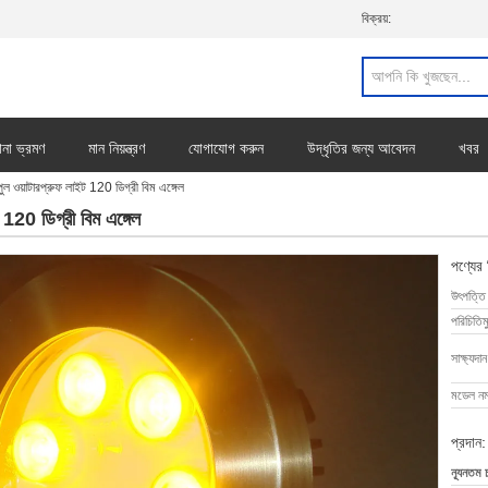
বিক্রয়:
ানা ভ্রমণ
মান নিয়ন্ত্রণ
যোগাযোগ করুন
উদ্ধৃতির জন্য আবেদন
খবর
য়াটারপ্রুফ লাইট 120 ডিগ্রী বিম এঙ্গেল
20 ডিগ্রী বিম এঙ্গেল
পণ্যের
উৎপত্তি
পরিচিতিম
সাক্ষ্যদান
মডেল নম্
প্রদান:
ন্যূনতম 