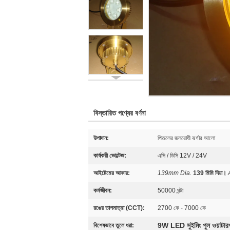
বিস্তারিত পণ্যের বর্ণনা
উপাদান:
পিতলের জলরোধী ঝর্ণার আলো
কার্যকরী ভোল্টেজ:
এসি / ডিসি 12V / 24V
আইটেমের আকার:
139mm Dia.
139 মিমি দিয়া।
কর্মজীবন:
50000 ঘন্টা
রঙের তাপমাত্রা (CCT):
2700 কে - 7000 কে
9W LED সুইমিং পুল ওয়াটারপ
বিশেষভাবে তুলে ধরা: