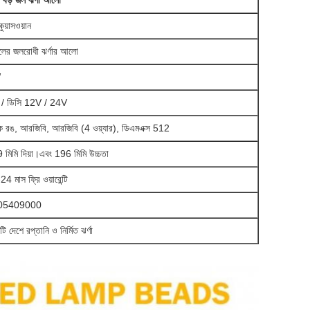
জা বড় জল ঝর্ণা আলো
কুয়াসওয়ান
লের জলরোধী ঝর্ণার আলো
W
 / ডিসি 12V / 24V
 রঙ, আরজিবি, আরজিবি (4 ওয়্যার), ডিএমএক্স 512
 মিমি দিয়া।এবং 196 মিমি উচ্চতা
4 মাস ফ্রি ওয়ারেন্টি
05409000
ি দেশে রপ্তানি ও নির্মিত ঝর্ণা