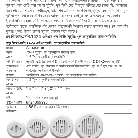
প্লাস্টিকের উপাদান দিয়ে তৈরি।আমরা আমাদের ক্লায়েন্টদের প্রিমিয়াম মানের কাঁচামাল
ব্যবহার করে তৈরি করা হয় যা সুইমিং পুল ফিটিংয়ের বিস্তৃত ছড়িয়ে দেয়।তদুপরি, আমাদের
জিনিসপত্রের পরিসীমা স্থায়িত্ব, জারা প্রতিরোধের সাথে বৈশিষ্ট্যযুক্ত এবং পরিবেশ বান্ধব।
সুইমিং পুল ফিটিংয়ের সীমার মধ্যে আমরা আমাদের ক্লায়েন্টদের মান-অনুমোদিত ফ্লোর
ইনলেটগুলি সরবরাহ করি।আমাদের মেঝে খালি জারা প্রতিরোধী এবং পরিবেশ বান্ধব।
সর্বোত্তম মানের প্লাস্টিক এই ফ্লোর ইনলেটগুলি উত্পাদন করতে ব্যবহৃত হয়।এই পণ্যগুলি
সুইমিং পুলের নীচের তলার স্ল্যাবে ইনস্টল করা আছে।
এর ডিলেটস
এসপি-1424
এবিএস পুল ফিটিং সুইমিং পুল আনুষাঙ্গিক সাকশন ফিটিং
পণ্য বিবরণ
এসপি-1424
এবিএস সুইমিং পুল আনুষাঙ্গিক সাকশন ফিটিং
তরবার
Aquaswan
আদর্শ
এবিএস সুইমিং পুল আনুষাঙ্গিক সাকশন ফিটিং
আয়তন
1.5 "পুল আনুষাঙ্গিক সাকশন ফিটিং
আইটেম ওজন
প্রতিটি আইটেম সম্পর্কে 0.1 কেজি,
প্রতিটি কার্টন প্রায় 10.06KG
সাকশন ফিটিং
ইনস্টলেশন
ছোট সুইমিং পুল, ইনডোর বা আউটডোর বাণিজ্যিক সুইমিং পুল, ঝর্ণা পুল, স্পা পুল এবং
অবস্থান
অ্যাকোয়া ওয়াটার পার্ক ইত্যাদি
উপাদান
প্লাস্টিকের এবিএস
এবিএস সুইমিং পুল আনুষাঙ্গিক সাকশন ফিটিং
আইটেমের
1.5 "পুল আনুষাঙ্গিক সাকশন ফিটিং
আকার
আরও আইটেম
1.5 ", 2", 2.5 ", 3" বা 4 "alচ্ছিক
আকার
পাটা
12 - 24 মাস ফ্রি ওয়ারেন্টি
এইচএস কোড
8424899990
প্রকল্পের
৫ 56 টি দেশে রফতানি ও বিল্ট ফোয়ারা
অভিজ্ঞতা