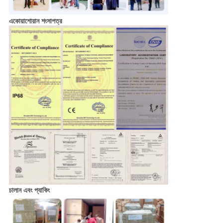
একোয়াশোয়ান শংসাপত্র
চালান এবং প্যাকিং