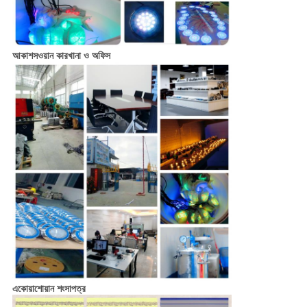
আকাশসওয়ান কারখানা ও অফিস
একোয়াশোয়ান শংসাপত্র