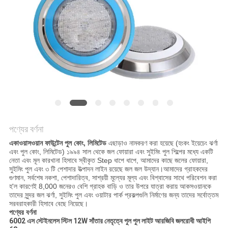
PRIVACY
POLICY
পণ্যের বর্ণনা
একাওয়াসওয়ান ফাউন্টেন পুল কোং, লিমিটেড
এছাড়াও নামকরণ করা হয়েছে (হংকং ইয়েচেং ঝর্ণা
এবং পুল কোং, লিমিটেড) ১৯৯৪ সাল থেকে জল ফোয়ারা এবং সুইমিং পুল শিল্পের মধ্যে একটি
নেতা এবং মূল কারখানা হিসাবে স্বীকৃত Step ধাপে ধাপে, আমাদের কাছে জলের ফোয়ারা,
সুইমিং পুল এবং ৩ টি পেশাদার উত্পাদন লাইন রয়েছে জল জল উদ্যান।আমাদের গ্রাহকদের
গুণমান, সর্বশেষ নকশা, পেশাদারিত্ব, সাশ্রয়ী মূল্যের মূল্য এবং বিশ্বাসের সাথে পরিবেশন করা
হ'ল কারণেই 8,000 জনেরও বেশি গ্রাহক বাড়ি ও তার উপরে যাত্রা করায় আকসওয়ানকে
তাদের সুন্দর জল ঝর্ণা, সুইমিং পুল এবং ওয়াটার পার্ক প্রকল্পগুলি নির্মাণের জন্য তাদের সর্বোত্তম
সরবরাহকারী হিসাবে বেছে নিয়েছে।
পণ্যের বর্ণনা
6002 এস স্টেইনলেস স্টিল 12W সাঁতার নেতৃত্বে পুল পুল লাইট আরজিবি জলরোধী আইপি