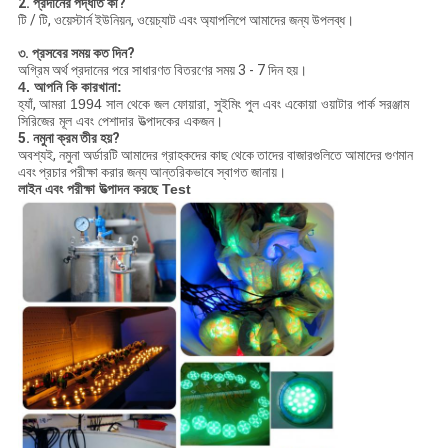
2. প্রদানের পদ্ধতি কী?
টি / টি, ওয়েস্টার্ন ইউনিয়ন, ওয়েচ্যাট এবং অ্যাপলিপে আমাদের জন্য উপলব্ধ।
৩. প্রসবের সময় কত দিন?
অগ্রিম অর্থ প্রদানের পরে সাধারণত বিতরণের সময় 3 - 7 দিন হয়।
4. আপনি কি কারখানা:
হ্যাঁ,
আমরা 1994 সাল থেকে জল ফোয়ারা, সুইমিং পুল এবং একোয়া ওয়াটার পার্ক সরঞ্জাম
সিরিজের মূল এবং পেশাদার উত্পাদকের একজন।
5. নমুনা ক্রম তীর হয়?
অবশ্যই, নমুনা অর্ডারটি আমাদের গ্রাহকদের কাছ থেকে তাদের বাজারগুলিতে আমাদের গুণমান
এবং প্রচার পরীক্ষা করার জন্য আন্তরিকভাবে স্বাগত জানায়।
লাইন এবং পরীক্ষা উত্পাদন করছে Test