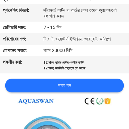
নিয়ন্ত্রণ
প্যাকেজিং বিবরণ:
স্ট্যান্ডার্ড কার্টন বা কাঠের কেস ওয়েল প্যাকেজগুলি
রফতানি করুন
যোগাযোগ
ডেলিভারি সময়:
7 - 15 দিন
করুন
পরিশোধের শর্ত:
টি / টি, ওয়েস্টার্ন ইউনিয়ন, ওয়েচ্যাট, আলিপে
যোগানের ক্ষমতা:
মাসে 20000 পিসি
উদ্ধৃতির
লক্ষণীয় করা:
,
জন্য
12 ডাবল আন্ডারওয়াটার এলইডি লাইট
12 ডাব্লু আরজিবি নেতৃত্বে পুল আলো
আবেদন
ভালো দাম
NEWS
সাইট
ম্যাপ