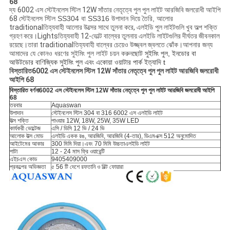
68
দ্য
6002 এস স্টেইনলেস স্টিল 12W সাঁতার নেতৃত্বে পুল পুল লাইট আরজিবি জলরোধী আইপি
68
স্টেইনলেস স্টিল SS304 বা SS316 উপাদান দিয়ে তৈরি,
আলোর
traditionalতিহ্যবাহী আলোর উত্সের সাথে তুলনা করে, এলইডি পুল লাইটগুলি খুব অল্প শক্তি
গ্রহণ করে।Lightsতিহ্যবাহী 12-ভোল্ট বাল্বের তুলনায় এলইডি লাইটগুলির দীর্ঘতর জীবনকাল
রয়েছে।তারা traditionalতিহ্যবাহী বাল্বের চেয়েও উজ্জ্বল জ্বলতে ঝোঁক।
আপনার জন্য
আমাদের যে কোনও ধরণের সুইমিং পুল লাইট চয়ন করুন
ছোট সুইমিং পুল, ইনডোর বা
আউটডোর বাণিজ্যিক সুইমিং পুল এবং একোয়া ওয়াটার পার্ক ইত্যাদি t
বিস্তারিত
6002 এস স্টেইনলেস স্টিল 12W সাঁতার নেতৃত্বে পুল পুল লাইট আরজিবি জলরোধী
আইপি 68
বিস্তারিত বর্ণনা
6002 এস স্টেইনলেস স্টিল 12W সাঁতার নেতৃত্বে পুল পুল লাইট আরজিবি জলরোধী আইপি
68
তরবার
Aquaswan
উপাদান
স্টেইনলেস স্টিল 304 বা 316 6002 এস এলইডি লাইট
উত্স শক্তি
পাওয়ার 12W, 18W, 25W, 35W LED
কার্যকরী ভোল্টেজ
এসি / ডিসি 12 ভি / 24 ভি
আলোক উত্স মোড
এলইডি একক রঙ, আরজিবি, আরজিবি (4-তার), ডিএমএক্স 512 অনুমোদিত
আইটেমের আকার
300 মিমি দিয়া।এবং 70 মিমি উচ্চতা
এলইডি লাইট
পাটা
12 - 24 মাস ফ্রি ওয়ারেন্টি
এইচএস কোড
9405409000
প্রকল্পের অভিজ্ঞতা
৫ 56 টি দেশে রফতানি ও বিল্ট ফোয়ারা