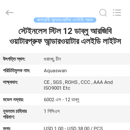
2026
aquaswan
water
co,.ltd.
All
জলরোধী আন্ডারওয়াটার এলইডি প্রভা
Rights
Reserved.
স্টেইনলেস স্টিল 12 ডাব্লু আরজিবি
বাড়ি
ওয়াটারপ্রুফ আন্ডারওয়াটার এলইডি লাইটস
পণ্য
উৎপত্তি স্থল:
গুয়াংজু, চীন
আমাদের
পরিচিতিমুলক নাম:
Aquaswan
সম্পর্কে
সাক্ষ্যদান:
CE , SGS , ROHS , CCC , AAA And
ISO9001 Etc
কারখানা
মডেল নম্বার:
6002 এস - 12 ডাব্লু
ভ্রমণ
ন্যূনতম চাহিদার
1 পিসিএস
পরিমাণ:
মান
মূল্য:
USD 1.00 - USD 38.00 / PCS