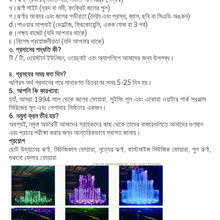
খ।ঝর্ণা সাইট (হ্রদ বা নদী, কংক্রিট জলের পুল)
গ।ঝর্ণার আকার এবং জলের গভীরতা (দৈর্ঘ্য এবং প্রস্থ, ব্যাস, ছবি বা সিএডি অঙ্কন)
d।পাওয়ার সাপ্লাই (ভোল্টেজ, ফ্রিকোয়েন্সি, একক ফেজ বা 3 পর্ব)
e।লক্ষ্য বাজেট (যদি আপনার থাকে)
চ।বিশেষ প্রয়োজনীয়তা (যদি আপনার থাকে)
৩. প্রদানের পদ্ধতি কী?
টি / টি, ওয়েস্টার্ন ইউনিয়ন, ওয়েচ্যাট এবং অ্যাপলিপে আমাদের জন্য উপলব্ধ।
৪. প্রসবের সময় কত দিন?
অগ্রিম অর্থ প্রদানের পরে সাধারণত বিতরণের সময় 5-25 দিন হয়।
5. আপনি কি কারখানা:
হ্যাঁ,
আমরা 1994 সাল থেকে জলের ফোয়ারা, সুইমিং পুল এবং একোয়া ওয়াটার পার্ক সরঞ্জাম
সিরিজের মূল এবং পেশাদার নির্মাতার একজন।
6. নমুনা ক্রম তীর হয়?
অবশ্যই, নমুনা অর্ডারটি আমাদের গ্রাহকদের কাছ থেকে তাদের বাজারগুলিতে আমাদের গুণমান
এবং প্রচার পরীক্ষা করার জন্য আন্তরিকভাবে স্বাগত জানায়।
প্রয়োগ
ছোট উদ্যানের ঝর্ণা, মিউজিকাল ফোয়ারা, নৃত্যের ঝর্ণা, কাস্টমাইজ মিউজিক ফোয়ারা, পুল ঝর্ণা,
শুকনো ফ্লোর ফোয়ারা