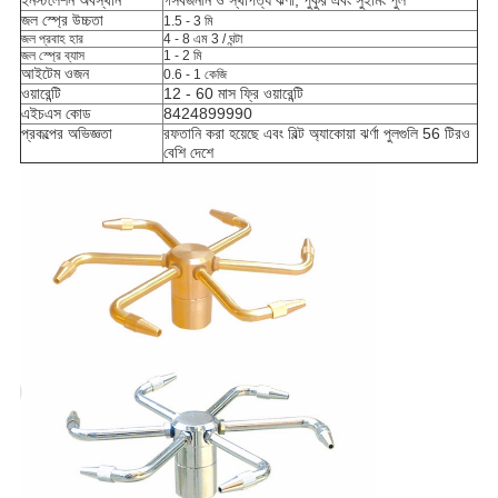
ইনস্টলেশন অবস্থান
গ
সর্বজনীন ও স্থাপত্য ঝর্ণা, পুকুর এবং সুইমিং পুল
জল স্প্রে উচ্চতা
1.5 - 3 মি
জল প্রবাহ হার
4 - 8 এম 3 / ঘন্টা
জল স্প্রে ব্যাস
1 - 2 মি
আইটেম ওজন
0.6 - 1 কেজি
ওয়ারেন্টি
12 - 60 মাস ফ্রি ওয়ারেন্টি
এইচএস কোড
8424899990
প্রকল্পের অভিজ্ঞতা
রফতানি করা হয়েছে এবং বিল্ট অ্যাকোয়া ঝর্ণা পুলগুলি 56 টিরও
বেশি দেশে