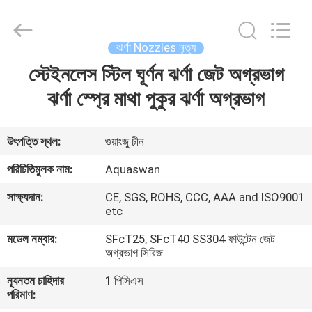
2026
aquaswan
water
co,.ltd.
All
ঝর্ণা Nozzles নৃত্য
Rights
Reserved.
স্টেইনলেস স্টিল ঘূর্ণন ঝর্ণা জেট অগ্রভাগ
বাড়ি
ঝর্ণা স্প্রে মাথা পুকুর ঝর্ণা অগ্রভাগ
পণ্য
উৎপত্তি স্থল:
গুয়াংজু চীন
আমাদের
পরিচিতিমুলক নাম:
Aquaswan
সম্পর্কে
সাক্ষ্যদান:
CE, SGS, ROHS, CCC, AAA and ISO9001
etc
কারখানা
মডেল নম্বার:
SFcT25, SFcT40 SS304 ফাউন্টেন জেট
অগ্রভাগ সিরিজ
ভ্রমণ
ন্যূনতম চাহিদার
1 পিসিএস
পরিমাণ:
মান