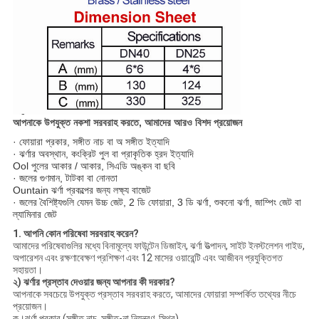
আপনাকে উপযুক্ত নকশা সরবরাহ করতে, আমাদের আরও বিশদ প্রয়োজন
· ফোয়ারা প্রকার, সঙ্গীত নাচ বা অ সঙ্গীত ইত্যাদি
· ঝর্ণার অবস্থান, কংক্রিট পুল বা প্রাকৃতিক হ্রদ ইত্যাদি
Ool পুলের আকার / আকার, সিএডি অঙ্কন বা ছবি
· জলের গুণমান, টাটকা বা নোনতা
Ountain ঝর্ণা প্রকল্পের জন্য লক্ষ্য বাজেট
· জলের বৈশিষ্ট্যগুলি যেমন উচ্চ জেট, 2 ডি ফোয়ারা, 3 ডি ঝর্ণা, শুকনো ঝর্ণা, জাম্পিং জেট বা
ল্যামিনার জেট
1. আপনি কোন পরিষেবা সরবরাহ করেন?
আমাদের পরিষেবাগুলির মধ্যে বিনামূল্যে ফাউন্টেন ডিজাইন, ঝর্ণা উত্পাদন, সাইট ইনস্টলেশন গাইড,
অপারেশন এবং রক্ষণাবেক্ষণ প্রশিক্ষণ এবং 12 মাসের ওয়ারেন্টি এবং আজীবন প্রযুক্তিগত
সহায়তা।
২) ঝর্ণার প্রস্তাব দেওয়ার জন্য আপনার কী দরকার?
আপনাকে সবচেয়ে উপযুক্ত প্রস্তাব সরবরাহ করতে, আমাদের ফোয়ারা সম্পর্কিত তথ্যের নীচে
প্রয়োজন।
ক।ঝর্ণা প্রকার (সঙ্গীত নাচ, সঙ্গীত-না নিয়ন্ত্রণ, স্থির)