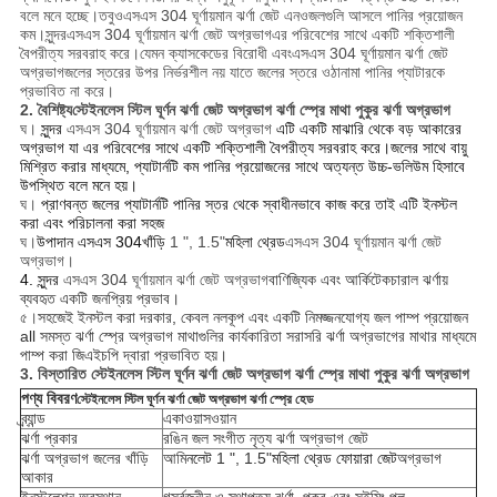
বলে মনে হচ্ছে।তবুও
এসএস 304 ঘূর্ণায়মান ঝর্ণা জেট এন
ওজলগুলি আসলে পানির প্রয়োজন
কম।সুন্দর
এসএস 304 ঘূর্ণায়মান ঝর্ণা জেট অগ্রভাগ
এর পরিবেশের সাথে একটি শক্তিশালী
বৈপরীত্য সরবরাহ করে।যেমন ক্যাসকেডের বিরোধী এবং
এসএস 304 ঘূর্ণায়মান ঝর্ণা জেট
অগ্রভাগ
জলের স্তরের উপর নির্ভরশীল নয় যাতে জলের স্তরে ওঠানামা পানির প্যাটারকে
প্রভাবিত না করে।
2. বৈশিষ্ট্য
স্টেইনলেস স্টিল ঘূর্ণন ঝর্ণা জেট অগ্রভাগ ঝর্ণা স্প্রে মাথা পুকুর ঝর্ণা অগ্রভাগ
ঘ।
সুন্দর
এসএস 304 ঘূর্ণায়মান ঝর্ণা জেট অগ্রভাগ
এটি একটি মাঝারি থেকে বড় আকারের
অগ্রভাগ যা এর পরিবেশের সাথে একটি শক্তিশালী বৈপরীত্য সরবরাহ করে।জলের সাথে বায়ু
মিশ্রিত করার মাধ্যমে, প্যাটার্নটি কম পানির প্রয়োজনের সাথে অত্যন্ত উচ্চ-ভলিউম হিসাবে
উপস্থিত বলে মনে হয়।
ঘ।
প্রাণবন্ত জলের প্যাটার্নটি পানির স্তর থেকে স্বাধীনভাবে কাজ করে তাই এটি ইনস্টল
করা এবং পরিচালনা করা সহজ
ঘ।
উপাদান এসএস 304
খাঁড়ি
1 ", 1.5"
মহিলা থ্রেড
এসএস 304 ঘূর্ণায়মান ঝর্ণা জেট
অগ্রভাগ।
4. সুন্দর
এসএস 304 ঘূর্ণায়মান ঝর্ণা জেট অগ্রভাগ
বাণিজ্যিক এবং আর্কিটেকচারাল ঝর্ণায়
ব্যবহৃত একটি জনপ্রিয় প্রভাব।
৫।
সহজেই ইনস্টল করা দরকার, কেবল নলকূপ এবং একটি নিমজ্জনযোগ্য জল পাম্প প্রয়োজন
all সমস্ত ঝর্ণা স্প্রে অগ্রভাগ মাথাগুলির কার্যকারিতা সরাসরি ঝর্ণা অগ্রভাগের মাথার মাধ্যমে
পাম্প করা জিএইচপি দ্বারা প্রভাবিত হয়।
3. বিস্তারিত
স্টেইনলেস স্টিল ঘূর্ণন ঝর্ণা জেট অগ্রভাগ ঝর্ণা স্প্রে মাথা পুকুর ঝর্ণা অগ্রভাগ
পণ্য বিবরণ
স্টেইনলেস স্টিল ঘূর্ণন ঝর্ণা জেট অগ্রভাগ ঝর্ণা স্প্রে হেড
ব্র্যান্ড
একাওয়াসওয়ান
ঝর্ণা প্রকার
রঙিন জল সংগীত নৃত্য ঝর্ণা অগ্রভাগ জেট
ঝর্ণা অগ্রভাগ জলের খাঁড়ি
আমি
নলেট
1 ", 1.5"
মহিলা থ্রেড ফোয়ারা জেট
অগ্রভাগ
আকার