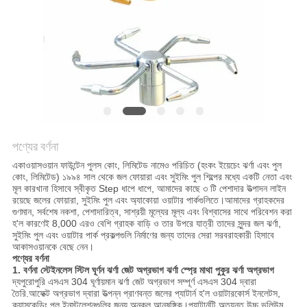
PRIVACY
POLICY
পণ্যের বর্ণনা
একাওয়াসওয়ান ফাউন্টেন পুলস কোং, লিমিটেড নামেও পরিচিত (হংকং ইয়েচেং ঝর্ণা এবং পুল
কোং, লিমিটেড) ১৯৯৪ সাল থেকে জল ফোয়ারা এবং সুইমিং পুল শিল্পের মধ্যে একটি নেতা এবং
মূল কারখানা হিসাবে স্বীকৃত Step ধাপে ধাপে, আমাদের কাছে ৩ টি পেশাদার উত্পাদন লাইন
রয়েছে জলের ফোয়ারা, সুইমিং পুল এবং অ্যাকোয়া ওয়াটার পার্কগুলিতে।আমাদের গ্রাহকদের
গুণমান, সর্বশেষ নকশা, পেশাদারিত্ব, সাশ্রয়ী মূল্যের মূল্য এবং বিশ্বাসের সাথে পরিবেশন করা
হ'ল কারণেই 8,000 এরও বেশি গ্রাহক বাড়ি ও তার উপরে যাত্রী তাদের সুন্দর জল ঝর্ণা,
সুইমিং পুল এবং ওয়াটার পার্ক প্রকল্পগুলি নির্মাণের জন্য তাদের সেরা সরবরাহকারী হিসাবে
আকাসওয়ানকে বেছে নেন।
পণ্যের বর্ণনা
1. বর্ণনা
স্টেইনলেস স্টিল ঘূর্ণন ঝর্ণা জেট অগ্রভাগ ঝর্ণা স্প্রে মাথা পুকুর ঝর্ণা অগ্রভাগ
দ্য
পুরোপুরি
এসএস 304 ঘূর্ণায়মান ঝর্ণা জেট অগ্রভাগ
সম্পূর্ণ এসএস 304 দ্বারা
তৈরি
.আফেক্ট অগ্রভাগ দ্বারা উত্পন্ন প্রাণবন্ত জলের প্যাটার্ন হ'ল ওয়াটারকোর্স ইনলেটস,
ক্যাসকেডিং পুল ইনস্টলেশনগুলির জন্য অনুকূল আনুষঙ্গিক।প্যাটার্নটি অত্যন্ত উচ্চ ভলিউম