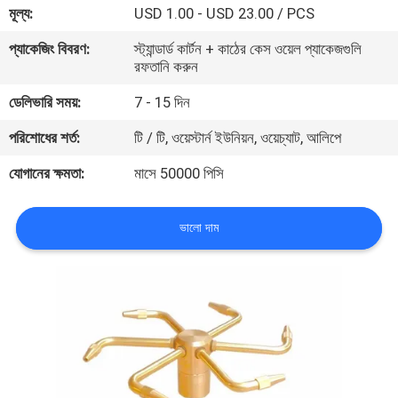
মূল্য:
USD 1.00 - USD 23.00 / PCS
নিয়ন্ত্রণ
প্যাকেজিং বিবরণ:
স্ট্যান্ডার্ড কার্টন + কাঠের কেস ওয়েল প্যাকেজগুলি
রফতানি করুন
যোগাযোগ
ডেলিভারি সময়:
7 - 15 দিন
করুন
পরিশোধের শর্ত:
টি / টি, ওয়েস্টার্ন ইউনিয়ন, ওয়েচ্যাট, আলিপে
উদ্ধৃতির
যোগানের ক্ষমতা:
মাসে 50000 পিসি
জন্য
আবেদন
ভালো দাম
NEWS
সাইট
ম্যাপ