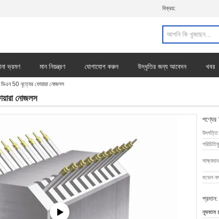
বিক্রয়:
ানা ভ্রমণ
মান নিয়ন্ত্রণ
যোগাযোগ করুন
উদ্ধৃতির জন্য আবেদন
খবর
ং ডিএন 50 নৃত্যের ফোয়ারা নোজলস
োয়ারা নোজলস
পণ্যের
উৎপত্তি
পরিচিতিম
সাক্ষ্যদান
মডেল নম্
প্রদান:
ন্যূনতম 