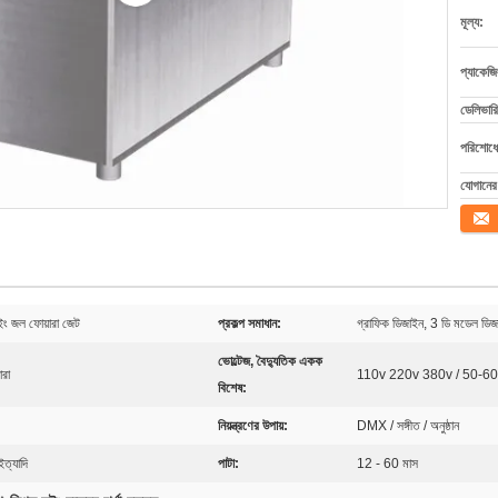
মূল্য:
প্যাকেজি
ডেলিভারি
পরিশোধের
যোগানের 
যোগাযো
সুইং জল ফোয়ারা জেট
প্রকল্প সমাধান:
গ্রাফিক ডিজাইন, 3 ডি মডেল ডিজাইন
ভোল্টেজ, বৈদ্যুতিক একক
ারা
110v 220v 380v / 50-6
বিশেষ:
নিয়ন্ত্রণের উপায়:
DMX / সঙ্গীত / অনুষ্ঠান
ইত্যাদি
পাটা:
12 - 60 মাস