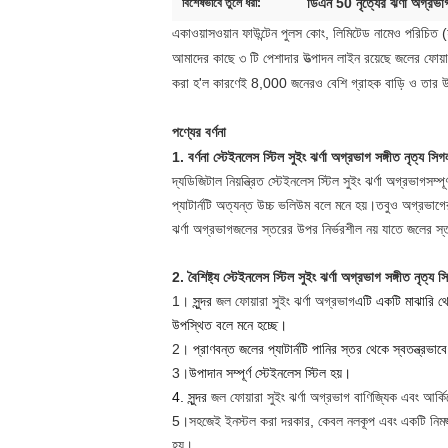
ডিএন 50 নৃত্যের ঝর্ণা অগ্রভা
বিশেষভাবে তুলে ধরা:
একাওয়াসওয়ান ফাউন্টেন পুলস কোং, লিমিটেড নামেও পরিচিত (হ
আমাদের কাছে ৩ টি পেশাদার উত্পাদন লাইন রয়েছে জলের ফোয়ারা
করা হ'ল কারণেই 8,000 জনেরও বেশি গ্রাহক বাড়ি ও তার উপরে য
পণ্যের বর্ণনা
1. বর্ণনা
স্টেইনলেস স্টিল সুইং ঝর্ণা অগ্রভাগ সঙ্গীত নৃত্য স
দ্য
ডিজিটাল নিয়ন্ত্রিত স্টেইনলেস স্টিল সুইং ঝর্ণা অগ্রভাগ
সম্প
প্যাটার্নটি অত্যন্ত উচ্চ ভলিউম বলে মনে হয়।তবুও অগ্রভাগে
ঝর্ণা অগ্রভাগ
জলের স্তরের উপর নির্ভরশীল নয় যাতে জলের স্ত
2. বৈশিষ্ট্য
স্টেইনলেস স্টিল সুইং ঝর্ণা অগ্রভাগ সঙ্গীত নৃত্য
1।
সুন্দর
জল ফোয়ারা
সুইং ঝর্ণা অগ্রভাগ
এটি একটি মাঝারি থে
উপস্থিত বলে মনে হচ্ছে।
2।
প্রাণবন্ত জলের প্যাটার্নটি পানির স্তর থেকে স্বতন্ত্
3।
উপাদান সম্পূর্ণ স্টেইনলেস স্টিল হয়।
4. সুন্দর
জল ফোয়ারা
সুইং ঝর্ণা অগ্রভাগ
বাণিজ্যিক এবং আর্কি
5।
সহজেই ইনস্টল করা দরকার, কেবল নলকূপ এবং একটি নিমজ্জনয
হয়।