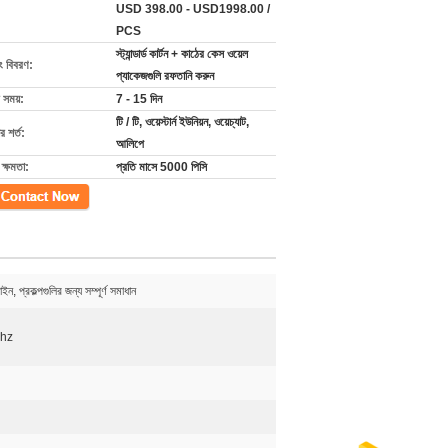
USD 398.00 - USD1998.00 /
PCS
স্ট্যান্ডার্ড কার্টন + কাঠের কেস ওয়েল
ং বিবরণ:
প্যাকেজগুলি রফতানি করুন
 সময়:
7 - 15 দিন
টি / টি, ওয়েস্টার্ন ইউনিয়ন, ওয়েচ্যাট,
 শর্ত:
আলিপে
ক্ষমতা:
প্রতি মাসে 5000 পিসি
গ
, প্রকল্পগুলির জন্য সম্পূর্ণ সমাধান
0hz