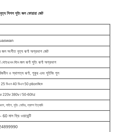
ত নৃত্য সিগল সুইং জল ফোয়ারা জেট
uaswan
 জল সংগীত নৃত্য ঝর্ণা অগ্রভাগ জেট
জল ঝর্ণা সুইং ঝর্ণা অগ্রভাগ
র্ণ স্টেইনলেস স্টিল
্বজনীন ও স্থাপত্য ঝর্ণা, পুকুর এবং সুইমিং পুল
 25 ডিএন 40 ডিএন 50 ptionচ্ছিক
v 220v 380v / 50-60hz
ভাগ, পাইপ, সুইং মোটর, ল্যাম্প ইত্যাদি
 60 মাস ফ্রি ওয়ারেন্টি
24899990