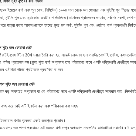
গ
সিগল সুইং নৃত্যের ঝর্ণা নজলস
,
ংকং ইয়েচেং ঝর্ণা এবং পুল কোং, লিমিটেড) ১৯৯৪ সাল থেকে জল ফোয়ারা এবং সুইমিং পুল শিল্পের মধ্
, সুইমিং পুল এবং অ্যাকোয়া ওয়াটার পার্কগুলিতে।আমাদের গ্রাহকদের গুণমান, সর্বশেষ নকশা, পেশাদারি
াত্রা করায় আকসওয়ানকে তাদের সুন্দর জল ঝর্ণা, সুইমিং পুল এবং ওয়াটার পার্ক প্রকল্পগুলি নির্মা
িগল সুইং জল ফোয়ারা জেট
ূর্ণ স্টেইনলেস স্টিল 304 দ্বারা তৈরি করা হয়, এফেক্ট নোজলস হ'ল ওয়াটারকোর্স ইনলেটস, ক্যাসকেডি
র পানির প্রয়োজন কম।সুন্দর,
সুইং ঝর্ণা অগ্রভাগ
তার পরিবেশের সাথে একটি শক্তিশালী বৈপরীত্য সর
রে ওঠানামা পানির প্যাটারকে প্রভাবিত না করে
 সিগল সুইং জল ফোয়ারা জেট
কে বড় আকারের অগ্রভাগ যা এর পরিবেশের সাথে একটি শক্তিশালী বৈপরীত্য সরবরাহ করে।নিদর্শনটি
রভাবে কাজ করে তাই এটি ইনস্টল করা এবং পরিচালনা করা সহজ
টেকচারাল ঝর্ণায় ব্যবহৃত একটি জনপ্রিয় প্রভাব।
োগ্য জল পাম্প প্রয়োজন all সমস্ত ঝর্ণা স্প্রে অগ্রভাগ মাথাগুলির কার্যকারিতা সরাসরি ঝর্ণা অগ্