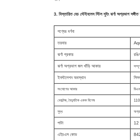
3. বিস্তারিত
হে
চ
স্টেইনলেস স্টিল সুইং ঝর্ণা অগ্রভাগ সঙ্গী
পণ্যের বর্ণনা
তরবার
Aq
ঝর্ণা প্রকার
রঙিন
ঝর্ণা অগ্রভাগ জল খাঁড়ি আকার
সম্পূ
ইনস্টলেশন অবস্থান
সি
সর
সংযোগের আকার
ডিএন
ভোল্টেজ, বৈদ্যুতিক একক বিশেষ
110
সুদ্ধ
অগ্র
পাটা
12 -
এইচএস কোড
84