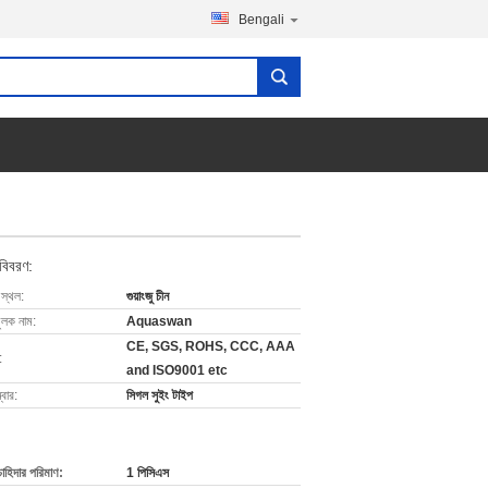
Bengali
 বিবরণ:
 স্থল:
গুয়াংজু চীন
ুলক নাম:
Aquaswan
CE, SGS, ROHS, CCC, AAA
:
and ISO9001 etc
বার:
সিগল সুইং টাইপ
চাহিদার পরিমাণ:
1 পিসিএস