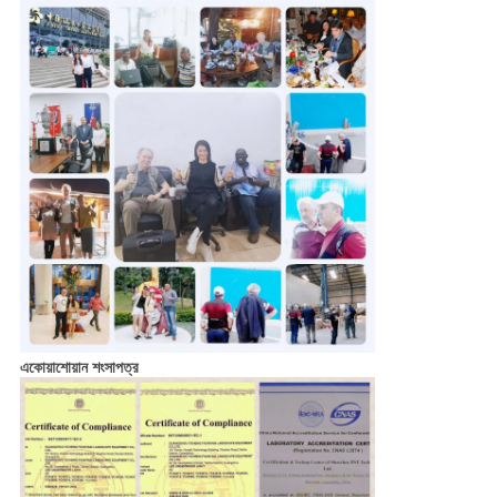
একোয়াশোয়ান শংসাপত্র