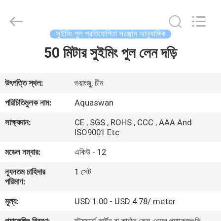
2026
aquaswan
water
co,.ltd.
All
সুইমিং পুল প্রতিযোগিতা সরঞ্জাম আনুষাঙ্গিক
Rights
Reserved.
50 মিটার সুইমিং পুল লেন দড়ি
বাড়ি
পণ্য
উৎপত্তি স্থল:
গুয়াংজু, চীন
পরিচিতিমুলক নাম:
Aquaswan
আমাদের
সাক্ষ্যদান:
CE , SGS , ROHS , CCC , AAA And
সম্পর্কে
ISO9001 Etc
মডেল নম্বার:
একিউ - 12
কারখানা
ন্যূনতম চাহিদার
1 সেট
ভ্রমণ
পরিমাণ:
মূল্য:
USD 1.00 - USD 4.78/ meter
মান