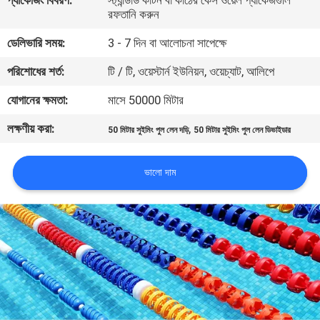
প্যাকেজিং বিবরণ:
স্ট্যান্ডার্ড কার্টন বা কাঠের কেস ওয়েল প্যাকেজগুলি
নিয়ন্ত্রণ
রফতানি করুন
ডেলিভারি সময়:
3 - 7 দিন বা আলোচনা সাপেক্ষে
যোগাযোগ
পরিশোধের শর্ত:
টি / টি, ওয়েস্টার্ন ইউনিয়ন, ওয়েচ্যাট, আলিপে
করুন
যোগানের ক্ষমতা:
মাসে 50000 মিটার
লক্ষণীয় করা:
,
উদ্ধৃতির
50 মিটার সুইমিং পুল লেন দড়ি
50 মিটার সুইমিং পুল লেন ডিভাইডার
জন্য
ভালো দাম
আবেদন
NEWS
সাইট
ম্যাপ