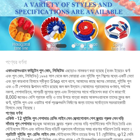
PRIVACY
POLICY
পণ্যের বর্ণনা
একাওয়াসওয়ান ফাউন্টেন পুল কোং, লিমিটেড
এছাড়াও নামকরণ করা হয়েছে (হংকং ইয়েচেং ঝর্ণা
এবং পুল কোং, লিমিটেড) ১৯৯৪ সাল থেকে জল ফোয়ারা এবং সুইমিং পুল শিল্পের মধ্যে একটি নেতা
এবং মূল কারখানা হিসাবে স্বীকৃত Step ধাপে ধাপে, আমাদের কাছে জলের ফোয়ারা, সুইমিং পুল
এবং ৩ টি পেশাদার উত্পাদন লাইন রয়েছে জল জল উদ্যান।আমাদের গ্রাহকদের গুণমান, সর্বশেষ
নকশা, পেশাদারিত্ব, সাশ্রয়ী মূল্যের মূল্য এবং বিশ্বাসের সাথে পরিবেশন করা হ'ল কারণেই
8,000 জনেরও বেশি গ্রাহক বাড়ি ও তার উপরে যাত্রা করায় আকসওয়ানকে তাদের সুন্দর জল
ঝর্ণা, সুইমিং পুল এবং ওয়াটার পার্ক প্রকল্পগুলি নির্মাণের জন্য তাদের সর্বোত্তম সরবরাহকারী
হিসাবে বেছে নিয়েছে।
পণ্যের বর্ণনা
একিউ -12 সুইমিং পুল পেশাদার রেসিং লাইন লেন হেক্সাগোনাল শেপ স্ক্র্যাচ প্রুফ লেন দড়ি
সাঁতার পুল পেশাদার
ষড়ভুজ আকারের স্ক্র্যাচ প্রুফ লেনের দড়ি
প্লাস্টিকের গলি দিয়ে তৈরি এবং
স্টেইনলেস স্টিল এবং নাইলন দিয়ে দড়িটি দ্রুততম সাঁতারের সময় ধারণার পরিবেশ তৈরি করতে।
প্রতিটি সুইমিং পুল রেসিং লাইন লেন
স্টেইনলেস স্টিল তারের উপর 11 সেন্টিমিটার, φ12 সেমি
এবং φ15 ডিস্কের একটি সিরিজ এবং স্ট্রং থাকে।এই ডিস্কগুলির প্রত্যেকটি অন্যের থেকে