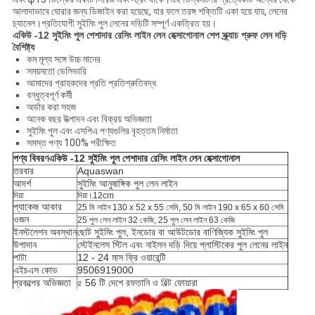
আলাদাভাবে ঘোরার জন্য ডিজাইন করা হয়েছে, যার ফলে তরঙ্গ শক্তিটি একা হয়ে যায়, লেনের
চ্যানেল।প্রতিযোগী সুইমিং পুল লেনের দড়িটি সম্পূর্ণ একত্রিত হয়।
একিউ -12 সুইমিং পুল পেশাদার রেসিং লাইন লেন হেক্সাগোনাল শেপ স্ক্র্যাচ প্রুফ লেন দড়ি
বৈশিষ্ট্য
কম মূল্য সঙ্গে উচ্চ মানের
সময়মতো ডেলিভারি
আমাদের গ্রাহকদের প্রতি প্রতিশ্রুতিবদ্ধ
বন্ধুত্বপূর্ণ কর্মী
অর্ডার করা সহজ
অনেক বছর উত্পাদন এবং বিক্রয় অভিজ্ঞতা
সুইমিং পুল এবং এসপিএ পণ্যগুলির বৃহত্তম নির্মাতা
সমস্ত পণ্য 100% পরীক্ষিত
পণ্য বিবরণ
একিউ -12 সুইমিং পুল পেশাদার রেসিং লাইন লেন হেক্সাগোনাল
তরবার
Aquaswan
আদর্শ
সুইমিং আনুষাঙ্গিক পুল লেন লাইন
দিয়া
দিয়া।12cm
প্যাকেজ আকার
25 মি লাইন 130 x 52 x 55 সেমি, 50 মি লাইন 190 x 65 x 60 সেমি
ওজন
25 পুল লেন লাইন 32 কেজি, 25 পুল লেন লাইন 63 কেজি
ইনস্টলেশন অবস্থান
ছোট সুইমিং পুল, ইনডোর বা আউটডোর বাণিজ্যিক সুইমিং পুল
উপাদান
স্টেইনলেস স্টিল এবং নাইলন দড়ি দিয়ে প্লাস্টিকের পুল লেনের লাইন
পাটা
12 - 24 মাস ফ্রি ওয়ারেন্টি
এইচএস কোড
9506919000
প্রকল্পের অভিজ্ঞতা
৫ 56 টি দেশে রফতানি ও বিল্ট ফোয়ারা