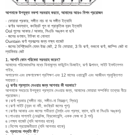
আপনাকে উপযুক্ত নকশা সরবরাহ করতে, আমাদের আরও বিশদ প্রয়োজন
· ফোয়ারা প্রকার, সঙ্গীত নাচ বা অ সঙ্গীত ইত্যাদি
· ঝর্ণার অবস্থান, কংক্রিট পুল বা প্রাকৃতিক হ্রদ ইত্যাদি
Ool পুলের আকার / আকার, সিএডি অঙ্কন বা ছবি
· জলের গুণমান, টাটকা বা নোনতা
Ountain ঝর্ণা প্রকল্পের জন্য লক্ষ্য বাজেট
· জলের বৈশিষ্ট্যগুলি যেমন উচ্চ জেট, 2 ডি ফোয়ারা, 3 ডি ঝর্ণা, শুকনো ঝর্ণা, জাম্পিং জেট বা
ল্যামিনার জেট
1. আপনি কোন পরিষেবা সরবরাহ করেন?
আমাদের পরিষেবাগুলির মধ্যে বিনামূল্যে ফাউন্টেন ডিজাইন, ঝর্ণা উত্পাদন, সাইট ইনস্টলেশন
গাইড,
অপারেশন এবং রক্ষণাবেক্ষণ প্রশিক্ষণ এবং 12 মাসের ওয়ারেন্টি এবং আজীবন প্রযুক্তিগত
সহায়তা।
২) ঝর্ণার প্রস্তাব দেওয়ার জন্য আপনার কী দরকার?
আপনাকে সবচেয়ে উপযুক্ত প্রস্তাব দেওয়ার জন্য, আমাদের ফোয়ারা সম্পর্কিত তথ্যের নীচে
প্রয়োজন।
ক।ঝর্ণা প্রকার (সঙ্গীত নাচ, সঙ্গীত-না নিয়ন্ত্রণ, স্থির)
খ।ঝর্ণা সাইট (হ্রদ বা নদী, কংক্রিট জলের পুল)
গ।ঝর্ণার আকার এবং জলের গভীরতা (দৈর্ঘ্য এবং প্রস্থ, ব্যাস, ছবি বা সিএডি অঙ্কন)
ঘ।পাওয়ার সাপ্লাই (ভোল্টেজ, ফ্রিকোয়েন্সি, একক ফেজ বা 3 পর্ব)
ঙ।লক্ষ্য বাজেট (যদি আপনার থাকে)
চ।বিশেষ প্রয়োজনীয়তা (যদি আপনার থাকে)
৩. প্রদানের পদ্ধতি কী?