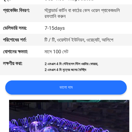
নিয়ন্ত্রণ
প্যাকেজিং বিবরণ:
স্ট্যান্ডার্ড কার্টন বা কাঠের কেস ওয়েল প্যাকেজগুলি
রফতানি করুন
যোগাযোগ
ডেলিভারি সময়:
7-15days
করুন
পরিশোধের শর্ত:
টি / টি, ওয়েস্টার্ন ইউনিয়ন, ওয়েচ্যাট, আলিপে
যোগানের ক্ষমতা:
মাসে 100 সেট
উদ্ধৃতির
লক্ষণীয় করা:
,
জন্য
2 এমএক্স 4 মি স্টেইনলেস স্টিল ওয়াটার ফোয়ারা
2 এমএক্স 4 মি নৃত্যের জলের বৈশিষ্ট্য
আবেদন
ভালো দাম
NEWS
সাইট
ম্যাপ