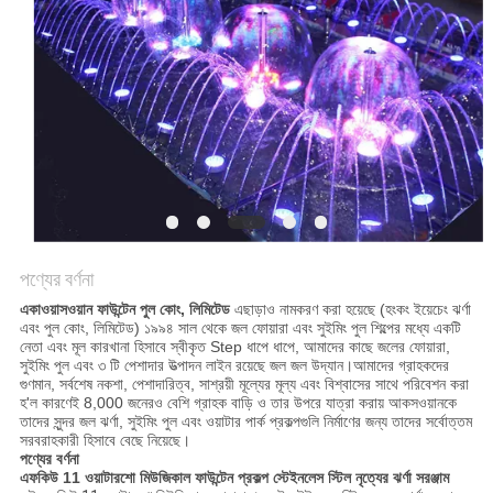
PRIVACY
POLICY
পণ্যের বর্ণনা
একাওয়াসওয়ান ফাউন্টেন পুল কোং, লিমিটেড
এছাড়াও নামকরণ করা হয়েছে (হংকং ইয়েচেং ঝর্ণা
এবং পুল কোং, লিমিটেড) ১৯৯৪ সাল থেকে জল ফোয়ারা এবং সুইমিং পুল শিল্পের মধ্যে একটি
নেতা এবং মূল কারখানা হিসাবে স্বীকৃত Step ধাপে ধাপে, আমাদের কাছে জলের ফোয়ারা,
সুইমিং পুল এবং ৩ টি পেশাদার উত্পাদন লাইন রয়েছে জল জল উদ্যান।আমাদের গ্রাহকদের
গুণমান, সর্বশেষ নকশা, পেশাদারিত্ব, সাশ্রয়ী মূল্যের মূল্য এবং বিশ্বাসের সাথে পরিবেশন করা
হ'ল কারণেই 8,000 জনেরও বেশি গ্রাহক বাড়ি ও তার উপরে যাত্রা করায় আকসওয়ানকে
তাদের সুন্দর জল ঝর্ণা, সুইমিং পুল এবং ওয়াটার পার্ক প্রকল্পগুলি নির্মাণের জন্য তাদের সর্বোত্তম
সরবরাহকারী হিসাবে বেছে নিয়েছে।
পণ্যের বর্ণনা
এফকিউ 11 ওয়াটারশো মিউজিকাল ফাউন্টেন প্রকল্প স্টেইনলেস স্টিল নৃত্যের ঝর্ণা সরঞ্জাম