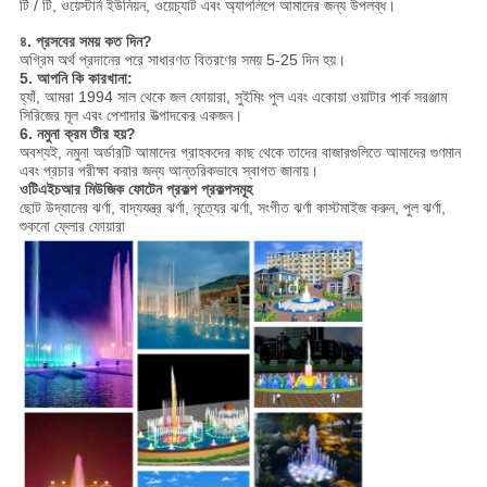
টি / টি, ওয়েস্টার্ন ইউনিয়ন, ওয়েচ্যাট এবং অ্যাপলিপে আমাদের জন্য উপলব্ধ।
৪. প্রসবের সময় কত দিন?
অগ্রিম অর্থ প্রদানের পরে সাধারণত বিতরণের সময় 5-25 দিন হয়।
5. আপনি কি কারখানা:
হ্যাঁ,
আমরা 1994 সাল থেকে জল ফোয়ারা, সুইমিং পুল এবং একোয়া ওয়াটার পার্ক সরঞ্জাম
সিরিজের মূল এবং পেশাদার উত্পাদকের একজন।
6. নমুনা ক্রম তীর হয়?
অবশ্যই, নমুনা অর্ডারটি আমাদের গ্রাহকদের কাছ থেকে তাদের বাজারগুলিতে আমাদের গুণমান
এবং প্রচার পরীক্ষা করার জন্য আন্তরিকভাবে স্বাগত জানায়।
ওটিএইচআর মিউজিক ফোটেন প্রকল্প প্রকল্পসমূহ
ছোট উদ্যানের ঝর্ণা, বাদ্যযন্ত্র ঝর্ণা, নৃত্যের ঝর্ণা, সংগীত ঝর্ণা কাস্টমাইজ করুন, পুল ঝর্ণা,
শুকনো ফ্লোর ফোয়ারা