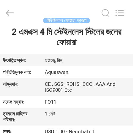
2026
aquaswan
water
co,.ltd.
All
মিউজিকাল ফোয়ারা প্রকল্প
Rights
Reserved.
2 এমএক্স 4 মি স্টেইনলেস স্টিলের জলের
বাড়ি
ফোয়ারা
পণ্য
উৎপত্তি স্থল:
গুয়াংজু, চীন
আমাদের
পরিচিতিমুলক নাম:
Aquaswan
সম্পর্কে
সাক্ষ্যদান:
CE , SGS , ROHS , CCC , AAA And
ISO9001 Etc
কারখানা
মডেল নম্বার:
FQ11
ভ্রমণ
ন্যূনতম চাহিদার
1 সেট
পরিমাণ:
মান
মূল্য:
USD 1.00 - Negotiated