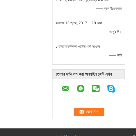
—— ব্রুস ইঞ্জেকজার
কানাডায় 13 জুলাই, 2017 ... 10 তারা
—— আর্তুর পি।
5 তারা আশ্চর্যজনক ওয়াটার পার্ক সরঞ্জাম
—— অলি
তোমার দর্শন লগ করা অনলাইন চ্যাট এখন