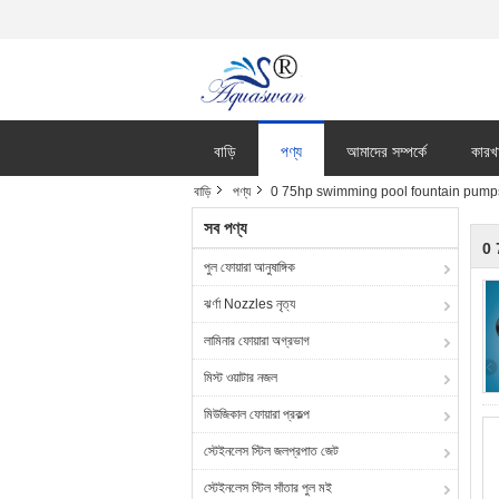
বাড়ি
পণ্য
আমাদের সম্পর্কে
কারখ
বাড়ি
পণ্য
0 75hp swimming pool fountain pump
সব পণ্য
0
পুল ফোয়ারা আনুষাঙ্গিক
ঝর্ণা Nozzles নৃত্য
লামিনার ফোয়ারা অগ্রভাগ
মিস্ট ওয়াটার নজল
মিউজিকাল ফোয়ারা প্রকল্প
স্টেইনলেস স্টিল জলপ্রপাত জেট
স্টেইনলেস স্টিল সাঁতার পুল মই