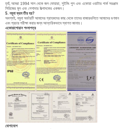
হ্যাঁ,
আমরা 1994 সাল থেকে জল ফোয়ারা, সুইমিং পুল এবং একোয়া ওয়াটার পার্ক সরঞ্জাম
সিরিজের মূল এবং পেশাদার উত্পাদকের একজন।
5. নমুনা ক্রম তীর হয়?
অবশ্যই, নমুনা অর্ডারটি আমাদের গ্রাহকদের কাছ থেকে তাদের বাজারগুলিতে আমাদের গুণমান
এবং প্রচার পরীক্ষা করার জন্য আন্তরিকভাবে স্বাগত জানায়।
একোয়াশোয়ান শংসাপত্র
যোগাযোগ