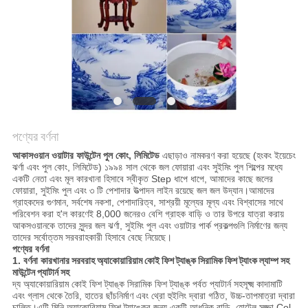
PRIVACY
POLICY
পণ্যের বর্ণনা
আকাসওয়ান ওয়াটার ফাউন্টেন পুল কোং, লিমিটেড
এছাড়াও নামকরণ করা হয়েছে (হংকং ইয়েচেং
ঝর্ণা এবং পুল কোং, লিমিটেড) ১৯৯৪ সাল থেকে জল ফোয়ারা এবং সুইমিং পুল শিল্পের মধ্যে
একটি নেতা এবং মূল কারখানা হিসাবে স্বীকৃত Step ধাপে ধাপে, আমাদের কাছে জলের
ফোয়ারা, সুইমিং পুল এবং ৩ টি পেশাদার উত্পাদন লাইন রয়েছে জল জল উদ্যান।আমাদের
গ্রাহকদের গুণমান, সর্বশেষ নকশা, পেশাদারিত্ব, সাশ্রয়ী মূল্যের মূল্য এবং বিশ্বাসের সাথে
পরিবেশন করা হ'ল কারণেই 8,000 জনেরও বেশি গ্রাহক বাড়ি ও তার উপরে যাত্রা করায়
আকসওয়ানকে তাদের সুন্দর জল ঝর্ণা, সুইমিং পুল এবং ওয়াটার পার্ক প্রকল্পগুলি নির্মাণের জন্য
তাদের সর্বোত্তম সরবরাহকারী হিসাবে বেছে নিয়েছে।
পণ্যের বর্ণনা
1. বর্ণনা
কারখানার সরবরাহ অ্যাকোয়ারিয়াম কোই ফিশ ট্যাঙ্ক সিরামিক ফিশ ট্যাংক ল্যাম্প সহ
মাউন্টেন প্যাটার্ন সহ
দ্য
অ্যাকোয়ারিয়াম কোই ফিশ ট্যাঙ্ক সিরামিক ফিশ ট্যাঙ্ক পর্বত প্যাটার্ন সহ
সূক্ষ্ম কাদামাটি
এবং গ্লাস থেকে তৈরি, হাতের ছাঁচনির্মাণ এবং থ্রো হুইলিং দ্বারা গঠিত, উচ্চ-তাপমাত্রা দ্বারা
চালিত।এটি মিনি অ্যাকোরিয়াম ফিশ ট্যাঙ্কের জন্য একটি আধুনিক বাড়ি, হোটেল সজ্জা Col