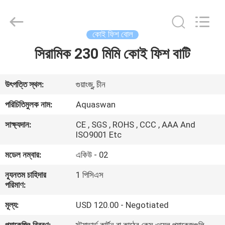
2026
aquaswan
water
co,.ltd.
All
কোই ফিশ বোল
Rights
Reserved.
সিরামিক 230 মিমি কোই ফিশ বাটি
বাড়ি
পণ্য
উৎপত্তি স্থল:
গুয়াংজু, চীন
পরিচিতিমুলক নাম:
Aquaswan
আমাদের
সাক্ষ্যদান:
CE , SGS , ROHS , CCC , AAA And
সম্পর্কে
ISO9001 Etc
মডেল নম্বার:
একিউ - 02
কারখানা
ন্যূনতম চাহিদার
1 পিসিএস
ভ্রমণ
পরিমাণ:
মূল্য:
USD 120.00 - Negotiated
মান