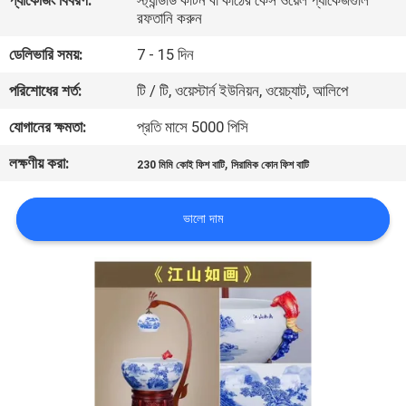
প্যাকেজিং বিবরণ:
স্ট্যান্ডার্ড কার্টন বা কাঠের কেস ওয়েল প্যাকেজগুলি
নিয়ন্ত্রণ
রফতানি করুন
ডেলিভারি সময়:
7 - 15 দিন
যোগাযোগ
পরিশোধের শর্ত:
টি / টি, ওয়েস্টার্ন ইউনিয়ন, ওয়েচ্যাট, আলিপে
করুন
যোগানের ক্ষমতা:
প্রতি মাসে 5000 পিসি
লক্ষণীয় করা:
,
উদ্ধৃতির
230 মিমি কোই ফিশ বাটি
সিরামিক কোন ফিশ বাটি
জন্য
ভালো দাম
আবেদন
NEWS
সাইট
ম্যাপ