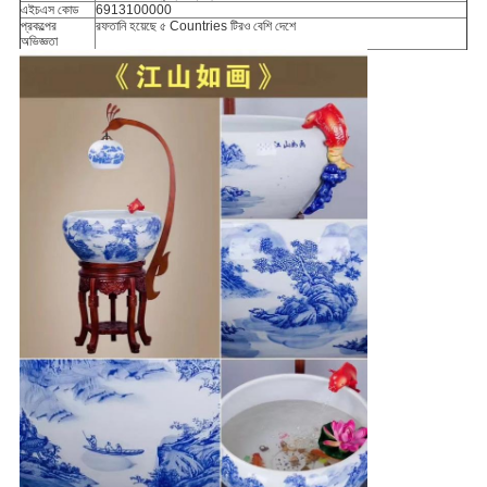
এইচএস কোড
6913100000
প্রকল্পের
রফতানি হয়েছে ৫ Countries টিরও বেশি দেশে
অভিজ্ঞতা